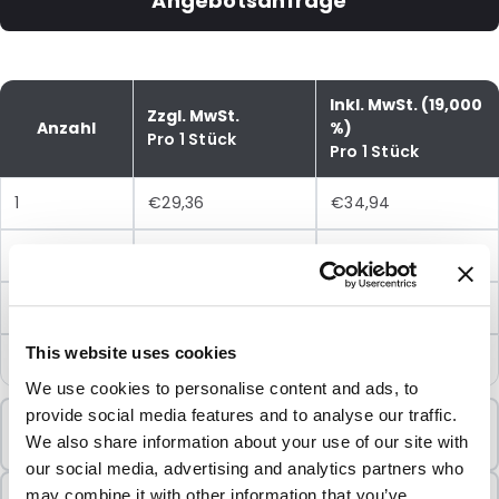
Angebotsanfrage
Inkl. MwSt. (19,000
Zzgl. MwSt.
Anzahl
%)
Pro 1 Stück
Pro 1 Stück
1
€29,36
€34,94
5
€25,74
€30,63
10
€22,83
€27,17
This website uses cookies
25
€20,57
€24,48
We use cookies to personalise content and ads, to
provide social media features and to analyse our traffic.
Mindestbestellung
We also share information about your use of our site with
1 Einheiten
our social media, advertising and analytics partners who
In Paketen verkauft
may combine it with other information that you’ve