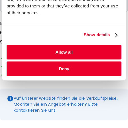
1 Einheiten
provided to them or that they’ve collected from your use
of their services.
Kühlelemente für +4, -18, -21 oder -30°C von 200, 500,
600, 1.000, 2.000 oder 3.000 ml Geeigent für den
Show details
Silverbag oder die BlueLine Boxen
Allow all
Die Verpackung kann individuell gestaltet werden
Ab Lager lieferbar
Deny
Kundenorientierter Service
Auf unserer Website finden Sie die Verkaufspreise.
Möchten Sie ein Angebot erhalten? Bitte
kontaktieren Sie uns.