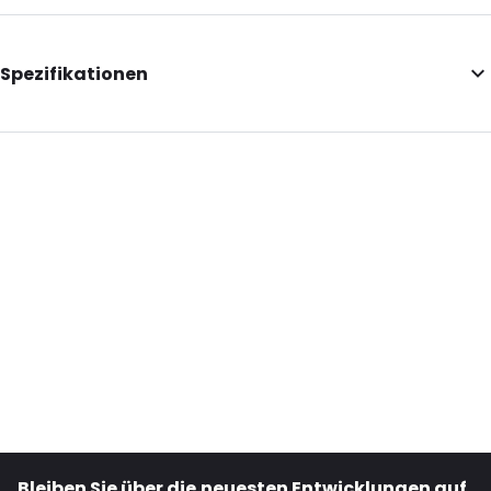
Spezifikationen
External Length: 165
External Width: 88
External Height: 21
Primary Colour: Weiß
Content in ml: 200
Degrees: -18
P650: Ja
UN3373: Ja
Road Transport: Ja
Bestell-ID: 420534
Bleiben Sie über die neuesten Entwicklungen auf