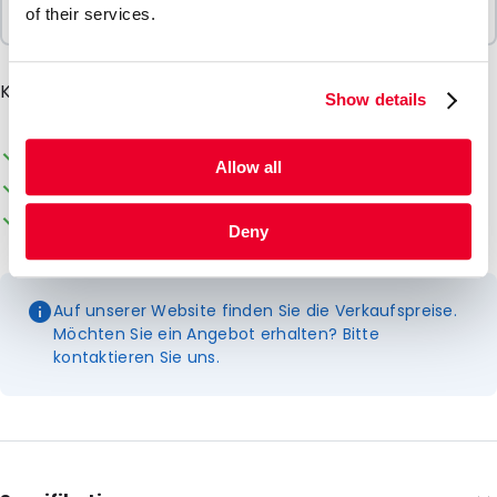
of their services.
1 Einheiten
Kühlelemente für EPS box 520005 und set 520200
Show details
Die Verpackung kann individuell gestaltet werden
Allow all
Ab Lager lieferbar
Kundenorientierter Service
Deny
Auf unserer Website finden Sie die Verkaufspreise.
Möchten Sie ein Angebot erhalten? Bitte
kontaktieren Sie uns.