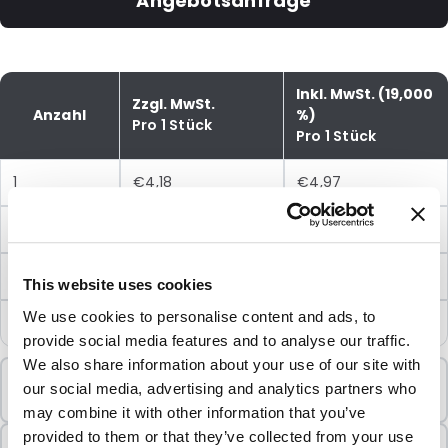
Angebotsanfrage
Inkl. MwSt. (19,000
Zzgl. MwSt.
Anzahl
%)
Pro 1 Stück
Pro 1 Stück
1
€4,18
€4,97
5
€3,85
€4,58
10
€3,37
€4,01
This website uses cookies
We use cookies to personalise content and ads, to
25
€2,89
€3,44
provide social media features and to analyse our traffic.
We also share information about your use of our site with
Mindestbestellung
our social media, advertising and analytics partners who
1 Einheiten
may combine it with other information that you’ve
provided to them or that they’ve collected from your use
In Paketen verkauft