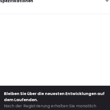
Spezifikationen
External Length: 165
External Width: 75
External Height: 20
Primary Colour: Blau
Secondary colour: Blau
Transparency: Undurchsichtig
Content in ml: 250
UN3373: Ja
Road Transport: Ja
Bestell-ID: 460727
Bleiben Sie über die neuesten Entwicklungen auf
dem Laufenden.
Nach der Registrierung erhalten Sie monatlich