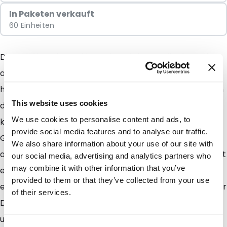
In Paketen verkauft
60 Einheiten
Die Behälter der Daklapack-Safebox-Reihe bestehen
aus umweltfreundlichem Polypropylen. Die Behälter
haben eine zusätzliche Wandstärke, um ein Eindringen
This website uses cookies
der Nadel zu verhindern. Die Behälter sind so
We use cookies to personalise content and ads, to
konzipiert, dass sie in Krankenhäusern, Labors oder
provide social media features and to analyse our traffic.
Gesundheitseinrichtungen effizient und sicher
We also share information about your use of our site with
arbeiten. Das Öffnen und Schließen des Deckels ist mit
our social media, advertising and analytics partners who
may combine it with other information that you’ve
einem einfachen Griff einfach. Die Behälter sind mit
provided to them or that they’ve collected from your use
einer universellen Nadelentriegelung ausgestattet. Der
of their services.
Deckel hat eine zusätzliche Öffnung für kleinen Abfall
und kann sowohl vorübergehend als auch dauerhaft