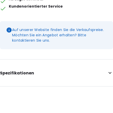
Kundenorientierter Service
Auf unserer Website finden Sie die Verkaufspreise.
Möchten Sie ein Angebot erhalten? Bitte
kontaktieren Sie uns.
Spezifikationen
External Length: 155
External Width: 150
External Height: 245
Primary Colour: Gelb