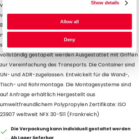
Show details
verriegelt werden. Der Deckel kann auch
vorübergehend und dauerhaft verriegelt werden. Der
Allow all
Behälter (Etikett) hat eine sichtbare Fülllinie, die den
maximalen Füllstand angibt. Leistungen: Die Behälter
Deny
sind vollständig autoklavierbar. Kann leer oder
vollständig gestapelt werden Ausgestattet mit Griffen
zur Vereinfachung des Transports. Die Container sind
UN- und ADR-zugelassen. Entwickelt für die Wand-,
Tisch- und Rohrmontage. Die Montagesysteme sind
auf Anfrage erhältlich Hergestellt aus
umweltfreundlichem Polypropylen Zertifikate: ISO
23907 weltweit NFX 30-511 (Frankreich)
Die Verpackung kann individuell gestaltet werden
Ab Lager lieferbar