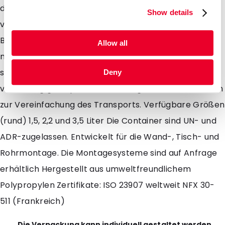
dauerhaft verriegelt werden. Der Deckel kann auch
Show details
vorübergehend und dauerhaft verriegelt werden. Der
Behälter (Etikett) hat eine sichtbare Fülllinie, die den
Allow all
maximalen Füllstand angibt. Leistungen: Die Behälter
sind vollständig autoklavierbar. Kann leer oder
Deny
vollständig gestapelt werden Ausgestattet mit Griffen
zur Vereinfachung des Transports. Verfügbare Größen
(rund) 1,5, 2,2 und 3,5 Liter Die Container sind UN- und
ADR-zugelassen. Entwickelt für die Wand-, Tisch- und
Rohrmontage. Die Montagesysteme sind auf Anfrage
erhältlich Hergestellt aus umweltfreundlichem
Polypropylen Zertifikate: ISO 23907 weltweit NFX 30-
511 (Frankreich)
Die Verpackung kann individuell gestaltet werden