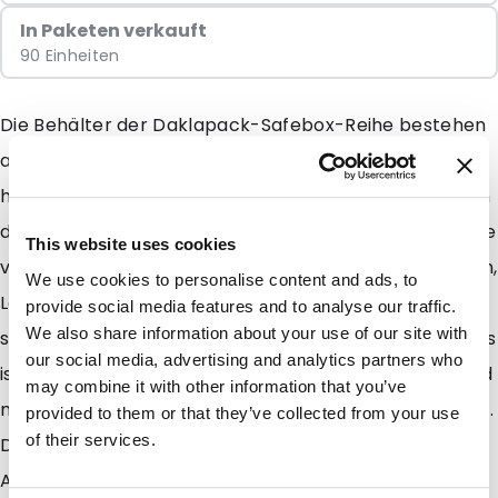
In Paketen verkauft
90 Einheiten
Die Behälter der Daklapack-Safebox-Reihe bestehen
aus umweltfreundlichem Polypropylen. Die Behälter
haben eine zusätzliche Wandstärke, um ein Eindringen
der Nadel zu verhindern. Die Behälter der Sharps-Serie
This website uses cookies
von Vital sind so konzipiert, dass sie in Krankenhäusern,
We use cookies to personalise content and ads, to
Labors oder Gesundheitseinrichtungen effizient und
provide social media features and to analyse our traffic.
We also share information about your use of our site with
sicher arbeiten. Das Öffnen und Schließen des Deckels
our social media, advertising and analytics partners who
ist mit einem einfachen Griff einfach. Die Behälter sind
may combine it with other information that you’ve
mit einer universellen Nadelentriegelung ausgestattet.
provided to them or that they’ve collected from your use
of their services.
Der Deckel hat eine zusätzliche Öffnung für kleinen
Abfall und kann sowohl vorübergehend als auch