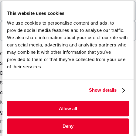
Mindestbestellung
This website uses cookies
10 Einheiten
We use cookies to personalise content and ads, to
In Paketen verkauft
provide social media features and to analyse our traffic.
10 Einheiten
We also share information about your use of our site with
our social media, advertising and analytics partners who
may combine it with other information that you’ve
Qualitativ hochwertiger Mundschutz mit perfektem
provided to them or that they’ve collected from your use
Sitz. Dieser Mundschutz eignet sich um Viren und
of their services.
Bakterien zu filtern und sorgen so für einen optimalen
Schutz. Die Masken sind atmungsaktiv, leicht und
Show details
angenehm zu tragen. Type FFP1- KN95 zertifiziert Der
Mundschutz ist durch ProQaris in den Niederlanden
Allow all
getestet und FFP1 zertifiziert entsprechend EN149.
Dieser Mundschutz wird nicht empfohlen bei
Deny
Intensivpflege, auf der Intensivstation oder bei