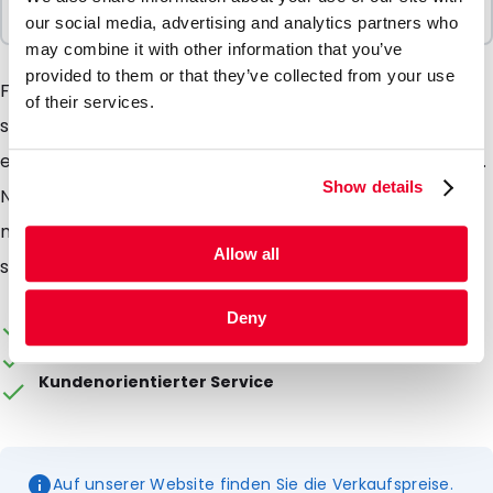
1 Einheiten
our social media, advertising and analytics partners who
may combine it with other information that you’ve
provided to them or that they’ve collected from your use
FecCollect ist eine hygienische Art, Kot (Stuhl) zu
of their services.
sammeln. Der FecCollect ist ein Papierband, das
einfach um den Toilettensitz geschoben werden kann.
Show details
Nach der Probenahme brauchen Sie den FecCollect
nur noch an der kurzen Seite abzureißen und zu
Allow all
spülen.
Die Verpackung kann individuell gestaltet werden
Deny
Ab Lager lieferbar
Kundenorientierter Service
Auf unserer Website finden Sie die Verkaufspreise.