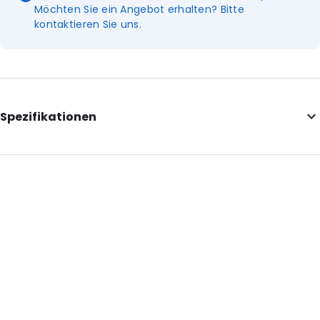
Möchten Sie ein Angebot erhalten? Bitte
kontaktieren Sie uns.
Spezifikationen
Additional information: Verpackt in Packungen zu 100 Stück in
einer Spenderbox
Primary Colour: Weiß
Transparency: Undurchsichtig
Material: Papier
Bestell-ID: 4800550