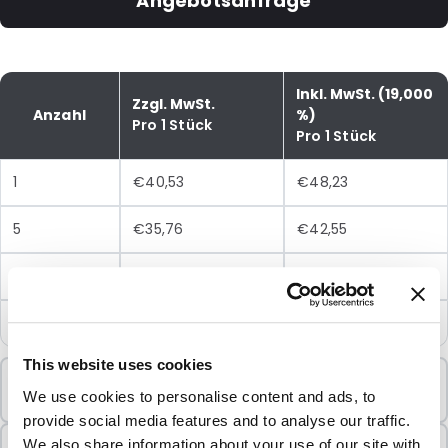
Angebotsanfrage
Inkl. MwSt. (19,000
Zzgl. MwSt.
Anzahl
%)
Pro 1 Stück
Pro 1 Stück
1
€40,53
€48,23
5
€35,76
€42,55
10
€31,17
€37,09
25
€27,02
€32,15
This website uses cookies
Mindestbestellung
We use cookies to personalise content and ads, to
1 Einheiten
provide social media features and to analyse our traffic.
In Paketen verkauft
We also share information about your use of our site with