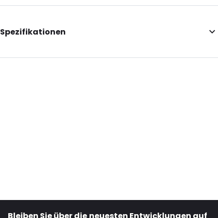
Spezifikationen
Internal Length: 263
Internal Width: 191
External Length: 305
External Width: 205
Primary Colour: Silber
Transparency: Undurchsichtig
Material: PET/ALU/LDPE
Closures: Klebeverschluss
Header: 35
Bestell-ID: 966
Bleiben Sie über die neuesten Entwicklungen auf