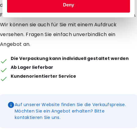
dem Verschweissen einfach aufreissen kann. Unsere
Deny
Flachbeutel sind in 6 verschiedenen Größen erhältlich.
Wir können sie auch für Sie mit einem Aufdruck
versehen. Fragen Sie einfach unverbindlich ein
Angebot an.
Die Verpackung kann individuell gestaltet werden
Ab Lager lieferbar
Kundenorientierter Service
Auf unserer Website finden Sie die Verkaufspreise.
Möchten Sie ein Angebot erhalten? Bitte
kontaktieren Sie uns.