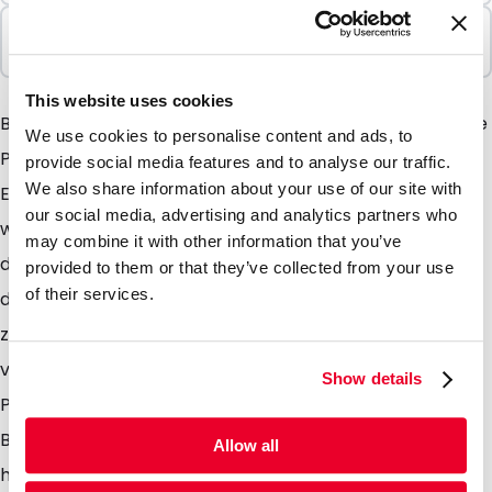
In Paketen verkauft
100 Einheiten
This website uses cookies
Beschreibung des Flachbeutels mit Euroloch: Wenn Sie
We use cookies to personalise content and ads, to
Produkte verpacken möchten, die vor äußeren
provide social media features and to analyse our traffic.
We also share information about your use of our site with
Einflüssen wie z.B. UV Licht und Sauerstoff geschützt
our social media, advertising and analytics partners who
werden müssen, sind die flachen Aluminiumbeutel
may combine it with other information that you’ve
dafür bestens geeignet. Die Verpackung ist aufgrund
provided to them or that they’ve collected from your use
of their services.
des Verschlusses wiederverschließbar. Durch diese
zwei Eigenschaften ist der Flachbeutel für
verschiedene Produkte, einschließlich Nahrung und
Show details
Pillen zu verwenden. Dank des Euroloches können die
Beutel in Geschäften aufgehängt werden. Zusätzlich
Allow all
hat der Beutel zwei Kerben, wodurch man ihn nach