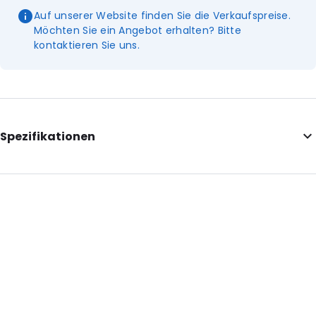
Auf unserer Website finden Sie die Verkaufspreise.
Möchten Sie ein Angebot erhalten? Bitte
kontaktieren Sie uns.
Spezifikationen
Additional information: Mit dem I'm Green Plastic-Logo
Internal Length: 100
Internal Width: 70
Internal Height: 70
External Length: 120
External Width: 70
Primary Colour: Transluzent