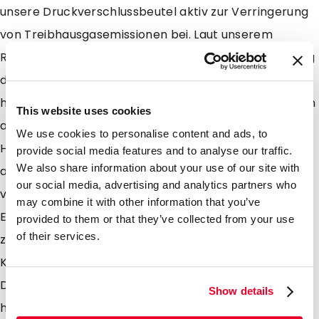
unsere Druckverschlussbeutel aktiv zur Verringerung
von Treibhausgasemissionen bei. Laut unserem
Rohstoffproduzenten, können Sie mit der Verwendung
dieser Druckverschlussbeutel im Vergleich zu
herkömmlichen Kunststoffbeuteln erhebliche Mengen
This website uses cookies
an CO2 einsparen. Die Zuckerrohr Pflanzen zur
We use cookies to personalise content and ads, to
Herstellung von einer Tonne PE nehmen bereits mehr
provide social media features and to analyse our traffic.
We also share information about your use of our site with
als 3 Tonnen CO2 aus der Umwelt auf bevor diese
our social media, advertising and analytics partners who
verarbeitet werden. So ermöglicht die CO2-
may combine it with other information that you’ve
Einsparung es Ihnen, Ihren ökologischen Fußabdruck
provided to them or that they’ve collected from your use
of their services.
zu minimieren und einen wichtigen Beitrag zum
Klimaschutz zu leisten. Ein weiterer Vorteil unserer
Druckverschlussbeutel aus Zuckerrohr liegt in ihrer
Show details
hohen Recyclebarkeit. Nach ihrer Nutzung können die