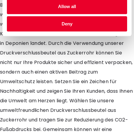
Beutel dem Recyclingprozess zugeführt werden,
Allow all
wodurch die wertvollen Ressourcen wiederverwendet
werden können. Dies unterstützt die
Deny
Kreislaufwirtschaft und reduziert die Abfallmenge, die
in Deponien landet. Durch die Verwendung unserer
Druckverschlussbeutel aus Zuckerrohr können Sie
nicht nur Ihre Produkte sicher und effizient verpacken,
sondern auch einen aktiven Beitrag zum
Umweltschutz leisten. Setzen Sie ein Zeichen für
Nachhaltigkeit und zeigen Sie Ihren Kunden, dass Ihnen
die Umwelt am Herzen liegt. Wählen Sie unsere
umweltfreundlichen Druckverschlussbeutel aus
Zuckerrohr und tragen Sie zur Reduzierung des CO2-
Fußabdrucks bei. Gemeinsam können wir eine