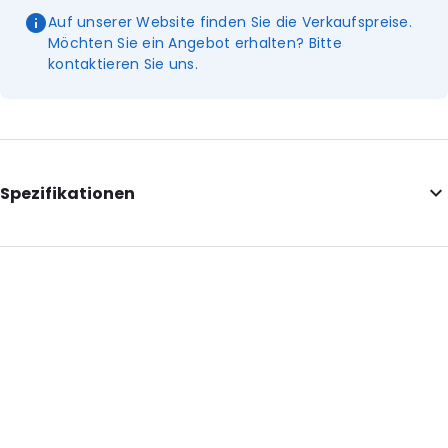
Auf unserer Website finden Sie die Verkaufspreise.
Möchten Sie ein Angebot erhalten? Bitte
kontaktieren Sie uns.
Spezifikationen
Additional information: Mit dem I'm Green Plastic-Logo
Internal Length: 180
Internal Width: 120
Internal Height: 120
External Length: 200
External Width: 120
Primary Colour: Transluzent