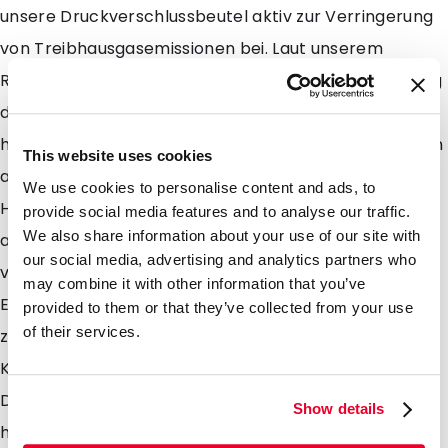
unsere Druckverschlussbeutel aktiv zur Verringerung
von Treibhausgasemissionen bei. Laut unserem
Rohstoffproduzenten, können Sie mit der Verwendung
dieser Druckverschlussbeutel im Vergleich zu
herkömmlichen Kunststoffbeuteln erhebliche Mengen
This website uses cookies
an CO2 einsparen. Die Zuckerrohr Pflanzen zur
We use cookies to personalise content and ads, to
Herstellung von einer Tonne PE nehmen bereits mehr
provide social media features and to analyse our traffic.
We also share information about your use of our site with
als 3 Tonnen CO2 aus der Umwelt auf bevor diese
our social media, advertising and analytics partners who
verarbeitet werden. So ermöglicht die CO2-
may combine it with other information that you’ve
Einsparung es Ihnen, Ihren ökologischen Fußabdruck
provided to them or that they’ve collected from your use
of their services.
zu minimieren und einen wichtigen Beitrag zum
Klimaschutz zu leisten. Ein weiterer Vorteil unserer
Druckverschlussbeutel aus Zuckerrohr liegt in ihrer
Show details
hohen Recyclebarkeit. Nach ihrer Nutzung können die