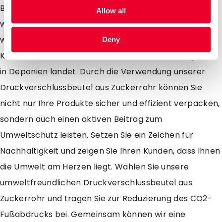
Beutel dem Recyclingprozess zugeführt werden,
Allow all
wodurch die wertvollen Ressourcen wiederverwendet
werden können. Dies unterstützt die
Deny
Kreislaufwirtschaft und reduziert die Abfallmenge, die
in Deponien landet. Durch die Verwendung unserer
Druckverschlussbeutel aus Zuckerrohr können Sie
nicht nur Ihre Produkte sicher und effizient verpacken,
sondern auch einen aktiven Beitrag zum
Umweltschutz leisten. Setzen Sie ein Zeichen für
Nachhaltigkeit und zeigen Sie Ihren Kunden, dass Ihnen
die Umwelt am Herzen liegt. Wählen Sie unsere
umweltfreundlichen Druckverschlussbeutel aus
Zuckerrohr und tragen Sie zur Reduzierung des CO2-
Fußabdrucks bei. Gemeinsam können wir eine