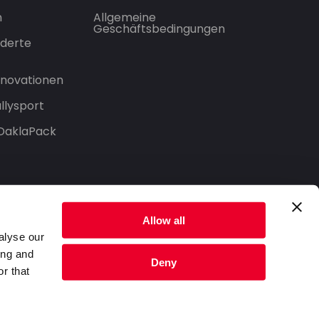
n
Allgemeine
Geschäftsbedingungen
derte
Innovationen
llysport
 DaklaPack
Allow all
alyse our
ing and
Deny
r that
Datenschutzerklärung
Nutzungsbedingungen