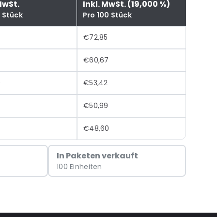
MwSt.
Inkl. MwSt. (19,000 %)
0 Stück
Pro 100 Stück
€72,85
€60,67
9
€53,42
€50,99
4
€48,60
In Paketen verkauft
100 Einheiten