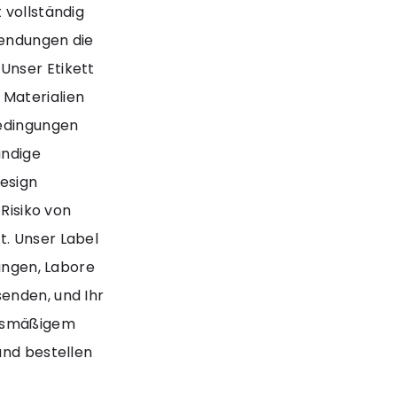
 vollständig
Sendungen die
Unser Etikett
 Materialien
bedingungen
ändige
Design
 Risiko von
t. Unser Label
tungen, Labore
enden, und Ihr
ftsmäßigem
und bestellen