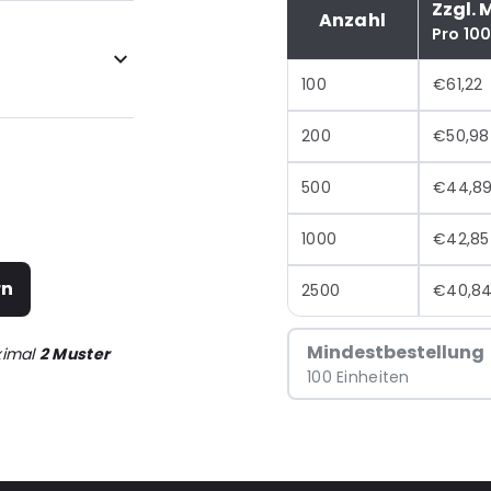
Zzgl. 
Anzahl
Pro 10
100
€61,22
200
€50,98
500
€44,8
1000
€42,85
rn
2500
€40,8
Mindestbestellung
ximal
2 Muster
100 Einheiten