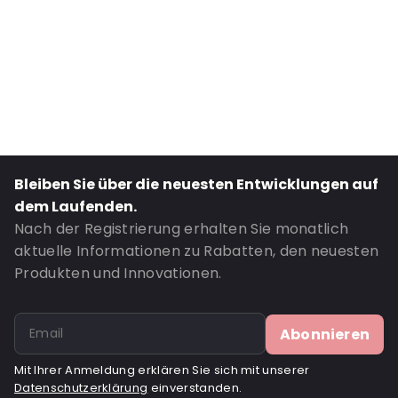
External Width: 165
Primary Colour: Silber
Transparency: Undurchsichtig
Material: PET/ALU/NY/LDPE
Thickness: 154 µm
Content in ml: 1000
Bottom gusset: 50
Bleiben Sie über die neuesten Entwicklungen auf
Bestell-ID: 481121
dem Laufenden.
Nach der Registrierung erhalten Sie monatlich
aktuelle Informationen zu Rabatten, den neuesten
Produkten und Innovationen.
Abonnieren
Mit Ihrer Anmeldung erklären Sie sich mit unserer
Datenschutzerklärung
einverstanden.