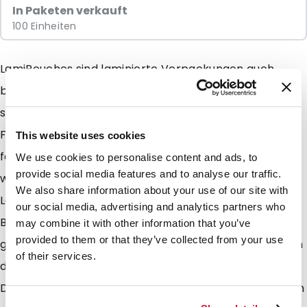
In Paketen verkauft
100 Einheiten
LamiPouches sind laminierte Verpackungen auch
bekannt als Stehbodenbeutel. Diese Verpackung ist
sowohl für Lebensmittelprodukte wie auch für Non-
Food Produkte geeigent. In den Lamizip Pouch können
This website uses cookies
feste Produkte wie auch Flüssigkeiten abgefüllt
We use cookies to personalise content and ads, to
provide social media features and to analyse our traffic.
werden. Die LamiPouches sind aus hochwertigem
We also share information about your use of our site with
Laminat hergestellt mit speziellen
our social media, advertising and analytics partners who
Barriereeigenschaften. Das verwendete Laminat ist
may combine it with other information that you’ve
provided to them or that they’ve collected from your use
geeigent für Produkte, wo an die Verpackung sowie an
of their services.
den Gebrauch hohe Anforderungen gestellt werden.
Diese Beutel sind im Gegensatz zu den LamiZip Beuteln