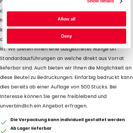
nicht mit einem Druckverschluss versehen und
Show details
dadurch nicht wiederverschliessbar und dadurch nur
Allow all
für den einmaligen Gebrauch gedacht. Der Beutel
kann mittels verschweissen geschlossen werden so
Deny
dass der Beutel versiegelt ist und somit zu 100 % dicht
ist. Wir bieten Ihnen eine ausgebreitet Range an
Standardausführungen an welche direkt aus Vorrat
lieferbar sind. Auch bieten wir Ihnen die Möglichkeit an
diese Beutel zu Bedruckungen. Einfarbig bedruckt kann
dies bereits ab einer Auflage von 500 Stücks. Bei
Interesse können Sie gerne freibleibend und
unverbindlich ein Angebot erfragen.
Die Verpackung kann individuell gestaltet werden
Ab Lager lieferbar