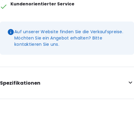
Kundenorientierter Service
Auf unserer Website finden Sie die Verkaufspreise.
Möchten Sie ein Angebot erhalten? Bitte
kontaktieren Sie uns.
Spezifikationen
Internal Length: 222
Internal Width: 149
Internal Height: 149
External Length: 230