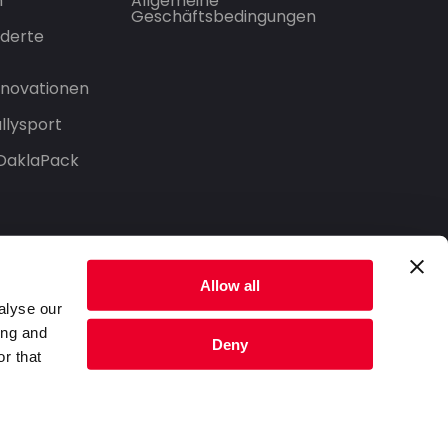
n
Allgemeine
Geschäftsbedingungen
derte
Innovationen
llysport
 DaklaPack
Allow all
alyse our
ing and
Deny
r that
Datenschutzerklärung
Nutzungsbedingungen