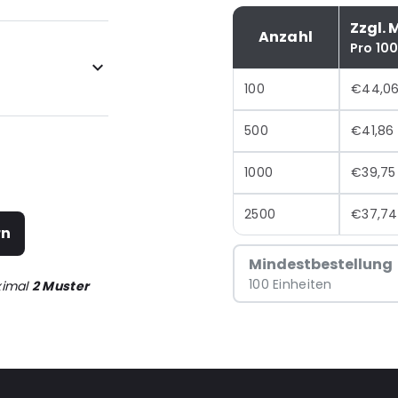
Zzgl. 
Anzahl
Pro 10
100
€44,0
500
€41,86
1000
€39,75
2500
€37,74
rn
Mindestbestellung
100 Einheiten
ximal
2 Muster