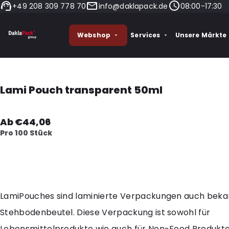
+49 208 309 778 70
info@daklapack.de
08:00-17:30
Webshop
Services
Unsere Märkte
Lami Pouch transparent 50ml
Ab €44,06
Pro 100 Stück
LamiPouches sind laminierte Verpackungen auch beka
Stehbodenbeutel. Diese Verpackung ist sowohl für
Lebensmittelprodukte wie auch für Non-Food Produkte 