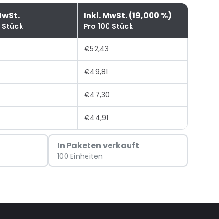
MwSt.
Inkl. MwSt. (19,000 %)
0 Stück
Pro 100 Stück
6
€52,43
€49,81
€47,30
€44,91
In Paketen verkauft
100 Einheiten