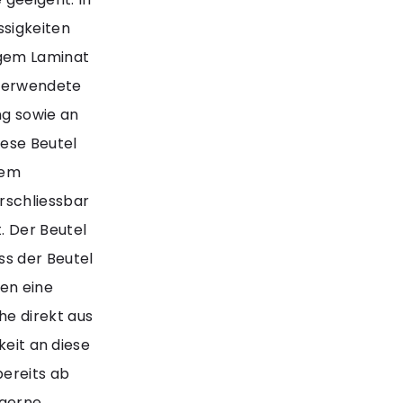
ssigkeiten
igem Laminat
 verwendete
ng sowie an
ese Beutel
nem
rschliessbar
. Der Beutel
ss der Beutel
nen eine
e direkt aus
keit an diese
bereits ab
 gerne