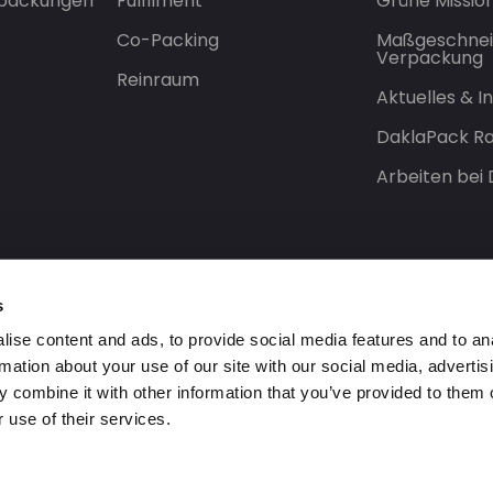
rpackungen
Fulfilment
Grüne Missio
Co-Packing
Maßgeschnei
Verpackung
Reinraum
Aktuelles & 
DaklaPack Ra
Arbeiten bei
s
ise content and ads, to provide social media features and to an
rmation about your use of our site with our social media, advertis
 combine it with other information that you’ve provided to them o
 use of their services.
orbehalten