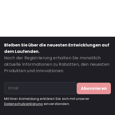
Primary Colour: Silber
Transparency: Undurchsichtig
Material: PET/ALU/LDPE
Thickness: 120 µm
Closures: Klebeverschluss
Content in ml: 250
Bleiben Sie über die neuesten Entwicklungen auf
Header: 30
dem Laufenden.
Bottom gusset: 30
Nach der Registrierung erhalten Sie monatlich
aktuelle Informationen zu Rabatten, den neuesten
Valve: Ohne Ventil
Produkten und Innovationen.
Bestell-ID: 351
Abonnieren
Mit Ihrer Anmeldung erklären Sie sich mit unserer
Datenschutzerklärung
einverstanden.