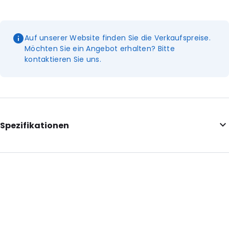
Auf unserer Website finden Sie die Verkaufspreise.
Möchten Sie ein Angebot erhalten? Bitte
kontaktieren Sie uns.
Spezifikationen
Additional information: Mit Einkerbungen
Internal Length: 160
Internal Width: 85
External Length: 190
External Width: 100