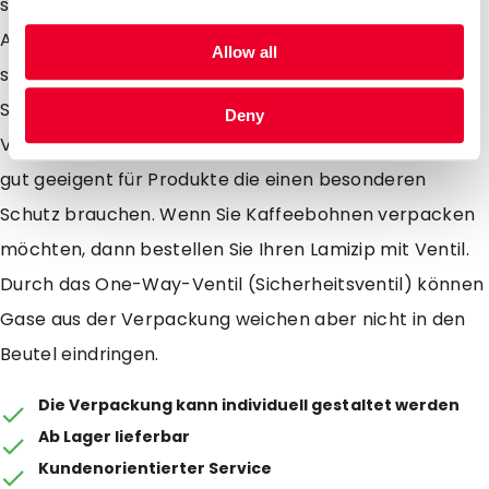
sind in einer transparenten und einer aluminium
Ausführung erhältlich. Aluminium schützt Ihr Produkt
Allow all
sehr gut gegen die äusseren Einflüssen von UV
Strahlen. Durch Ihren runden Boden kann die
Deny
Verpackung ganz einfach stehen. Lamizips sind sehr
gut geeigent für Produkte die einen besonderen
Schutz brauchen. Wenn Sie Kaffeebohnen verpacken
möchten, dann bestellen Sie Ihren Lamizip mit Ventil.
Durch das One-Way-Ventil (Sicherheitsventil) können
Gase aus der Verpackung weichen aber nicht in den
Beutel eindringen.
Die Verpackung kann individuell gestaltet werden
Ab Lager lieferbar
Kundenorientierter Service