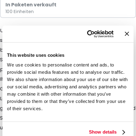
In Paketen verkauft
100 Einheiten
Unsere Stehbodenbeutel (stand up pouches ) sind
sehr gut geeigent für Produkte an deren Verpackung
besondere Anforderungen gestellt werden. Denken
This website uses cookies
Sie an Lebens-und Genussmittel sowie an allerlei
We use cookies to personalise content and ads, to
pharmazeutische Produkte. Selbst im Labor finden Sie
provide social media features and to analyse our traffic.
Ihre Anforderung wie z. B. zum Verpacken von
We also share information about your use of our site with
our social media, advertising and analytics partners who
Grundstoffen oder anderer Stoffe und Präparate. Die
may combine it with other information that you’ve
Lamizip Beutel sind aus einem Laminat mit besonders
provided to them or that they’ve collected from your use
guten Barierreeigenschaften gegen Wasserdampf und
of their services.
Sauerstoff hergestellt. Hinzu kommt das Sie die Beutel
unbegrenzt öffnen und schliessen können. Lamizips
Show details