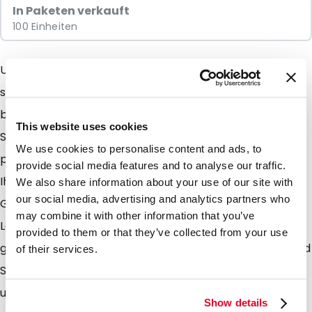
In Paketen verkauft
100 Einheiten
Unsere Stehbodenbeutel (stand up pouches ) sind
sehr gut geeigent für Produkte an deren Verpackung
besondere Anforderungen gestellt werden. Denken
This website uses cookies
Sie an Lebens-und Genussmittel sowie an allerlei
We use cookies to personalise content and ads, to
pharmazeutische Produkte. Selbst im Labor finden Sie
provide social media features and to analyse our traffic.
Ihre Anforderung wie z. B. zum Verpacken von
We also share information about your use of our site with
our social media, advertising and analytics partners who
Grundstoffen oder anderer Stoffe und Präparate. Die
may combine it with other information that you’ve
Lamizip Beutel sind aus einem Laminat mit besonders
provided to them or that they’ve collected from your use
guten Barierreeigenschaften gegen Wasserdampf und
of their services.
Sauerstoff hergestellt. Hinzu kommt das Sie die Beutel
unbegrenzt öffnen und schliessen können. Lamizips
Show details