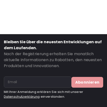
External Width: 100
Primary Colour: Silber
Transparency: Undurchsichtig
Material: PET/ALU/LDPE
Thickness: 120 µm
Closures: Klebeverschluss
Bleiben Sie über die neuesten Entwicklungen auf
Content in ml: 250
dem Laufenden.
Header: 30
Nach der Registrierung erhalten Sie monatlich
aktuelle Informationen zu Rabatten, den neuesten
Bottom gusset: 30
Produkten und Innovationen.
Valve: Mit Ventil
Bestell-ID: 351V
Abonnieren
Mit Ihrer Anmeldung erklären Sie sich mit unserer
Datenschutzerklärung
einverstanden.