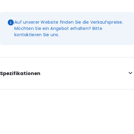
Auf unserer Website finden Sie die Verkaufspreise.
Möchten Sie ein Angebot erhalten? Bitte
kontaktieren Sie uns.
Spezifikationen
Additional information: Mit Einkerbungen
Internal Length: 165
Internal Width: 90
Internal Height: 90
External Length: 195