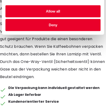
sind in einer transparenten und einer aluminium
Ausführung erhältlich. Aluminium schützt Ihr Produkt
Allow all
sehr gut gegen die äusseren Einflüssen von UV
Strahlen. Durch Ihren runden Boden kann die
Deny
Verpackung ganz einfach stehen. Lamizips sind sehr
gut geeigent für Produkte die einen besonderen
Schutz brauchen. Wenn Sie Kaffeebohnen verpacken
möchten, dann bestellen Sie Ihren Lamizip mit Ventil.
Durch das One-Way-Ventil (Sicherheitsventil) können
Gase aus der Verpackung weichen aber nicht in den
Beutel eindringen.
Die Verpackung kann individuell gestaltet werden
Ab Lager lieferbar
Kundenorientierter Service