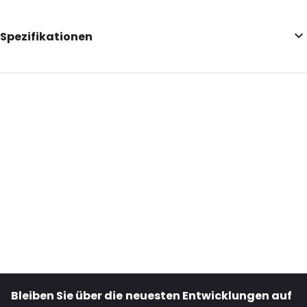
Spezifikationen
Additional information: Mit Einkerbungen
Internal Length: 292
Internal Width: 204
Internal Height: 204
External Length: 330
External Width: 220
Primary Colour: Silber
Transparency: Undurchsichtig
Material: PET/ALU/LDPE
Thickness: 120 µm
Closures: Klebeverschluss
Bleiben Sie über die neuesten Entwicklungen auf
Content in ml: 3000