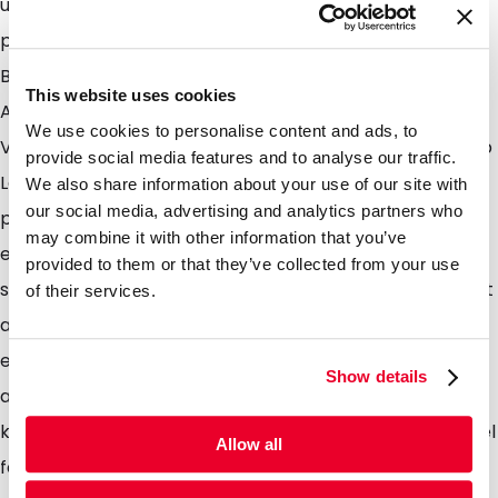
unseren Standbodenbeuteln aufrecht lagern und
präsentieren. Ohne weiteres können wir auch die
Bodenform variieren und damit auf verschiedenste
This website uses cookies
Anforderungen ihres Produktes eingehen. Mit 3000ml
We use cookies to personalise content and ads, to
Volumen handelt es sich um einen unserer größten ab
provide social media features and to analyse our traffic.
Lager verfügbaren Standbodenbeutel (auch Stand up
We also share information about your use of our site with
our social media, advertising and analytics partners who
pouch oder Doypack genannt). Dieser zeichnet sich
may combine it with other information that you’ve
ebenso wie unsere anderen Standbodenbeutel durch
provided to them or that they’ve collected from your use
seine hochwertige Verarbeitung und lange Haltbarkeit
of their services.
aus. Unsere V-Version hat ab Lager ein Ventil
eingearbeitet um das Verpacken von Kaffee und
Show details
anderen ausgasenden Produkten zu ermöglichen. Wir
können bei Bedarf für Sie auch deutlich größere Beutel
Allow all
fertigen. Bis 60 Liter Volumen und mehr können wir