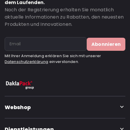
dem Laufenden.
Header: 30
Nach der Registrierung erhalten Sie monatlich
aktuelle Informationen zu Rabatten, den neuesten
Bottom gusset: 65
Produkten und Innovationen.
Valve: Mit Ventil
Bestell-ID: 357V
Abonnieren
Mit Ihrer Anmeldung erklären Sie sich mit unserer
Datenschutzerklärung
einverstanden.
Webshop
Dienstleistungen