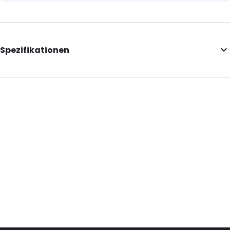
Spezifikationen
Internal Length: 297
Internal Width: 204
External Length: 335
External Width: 220
Primary Colour: Braun
Transparency: Halbtransparent
Material: Papier/PET/CPP
Content in ml: 3000
Bestell-ID: 887