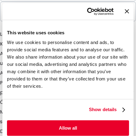
In Paketen verkauft
100 Einheiten
This website uses cookies
LamiZip Kraftpapier mit Fenster Dieser LamiZip
We use cookies to personalise content and ads, to
Kraftpapier Beutel ist mit seiner natürlichen
provide social media features and to analyse our traffic.
Ausstrahlung und seinem Fenster einzigartig in
We also share information about your use of our site with
unserem Sortiment. Durch seine hochwertige
our social media, advertising and analytics partners who
may combine it with other information that you’ve
Ausstrahlung und Dank des Fenster können Sie Ihr
provided to them or that they’ve collected from your use
Produkt optimal in diesem Stehbodenbeutel
of their services.
präsentieren. Da er mit einem Druckverschluss an der
Öffnung versehen ist er wiederverschliessbar.
Show details
Möchten Sie den Beutel endgültig nach der Befüllung
schließen, so können Sie Ihn über dem
Allow all
Druckverschluss verschweißen. Durch die