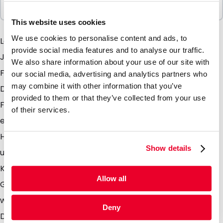
100 Einheiten
This website uses cookies
We use cookies to personalise content and ads, to
Lamizp Colour -der bekannte Lamizip in einer neuen
provide social media features and to analyse our traffic.
Jacke. Dieser Stehbodenbeutel ist in verschiedenen
We also share information about your use of our site with
Farben wie gold, weiss, schwarz und silber erhältlich.
our social media, advertising and analytics partners who
may combine it with other information that you’ve
Durch die Kombination mit den einzigartigen matten
provided to them or that they’ve collected from your use
Farben und den Eigenschaften des Lamizip, haben Sie
of their services.
eine chique und zeitgenössiche Verpackung in Ihren
Händen. Versehen den Beutel noch mit einem Ventil
Show details
und sie können diesen einzigartigen Beutel als
Kaffeeverpackung nutzen. Das Ventil sorgt dafür das
Allow all
Gass wie CO2 die durch die Kaffeebohnen produziert
werden, aus der Verpackung entweichen können.
Deny
Dadurch wird eine Überdruck und somit ein Platzen