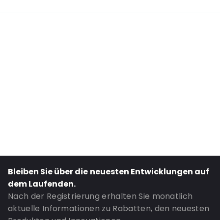
Internal Length: 120
Internal Width: 85
External Length: 150
External Width: 95
Primary Colour: Schwarz
Transparency: Undurchsichtig
Material: MATT BOPP/ ALU/ LDPE / PET
Thickness: 149 µm
Closures: Klebeverschluss
Content in ml: 150
Header: 30
Bleiben Sie über die neuesten Entwicklungen auf
Bottom gusset: 25
dem Laufenden.
Bestell-ID: 820
Nach der Registrierung erhalten Sie monatlich
aktuelle Informationen zu Rabatten, den neuesten