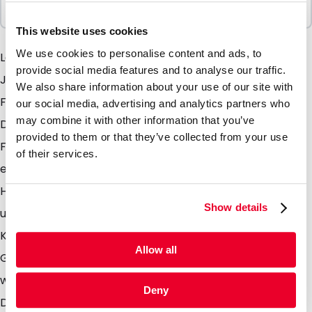
100 Einheiten
This website uses cookies
We use cookies to personalise content and ads, to
Lamizp Colour -der bekannte Lamizip in einer neuen
provide social media features and to analyse our traffic.
Jacke. Dieser Stehbodenbeutel ist in verschiedenen
We also share information about your use of our site with
Farben wie gold, weiss, schwarz und silber erhältlich.
our social media, advertising and analytics partners who
may combine it with other information that you’ve
Durch die Kombination mit den einzigartigen matten
provided to them or that they’ve collected from your use
Farben und den Eigenschaften des Lamizip, haben Sie
of their services.
eine chique und zeitgenössiche Verpackung in Ihren
Händen. Versehen den Beutel noch mit einem Ventil
Show details
und sie können diesen einzigartigen Beutel als
Kaffeeverpackung nutzen. Das Ventil sorgt dafür das
Allow all
Gass wie CO2 die durch die Kaffeebohnen produziert
werden, aus der Verpackung entweichen können.
Deny
Dadurch wird eine Überdruck und somit ein Platzen