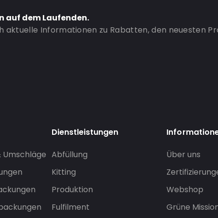
en auf dem Laufenden.
ch aktuelle Informationen zu Rabatten, den neuesten P
Dienstleistungen
Information
& Umschläge
Abfüllung
Über uns
sungen
Kitting
Zertifizierun
packungen
Produktion
Webshop
rpackungen
Fulfilment
Grüne Missio