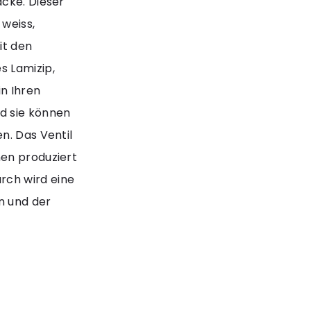
acke. Dieser
 weiss,
it den
s Lamizip,
n Ihren
d sie können
n. Das Ventil
nen produziert
rch wird eine
n und der