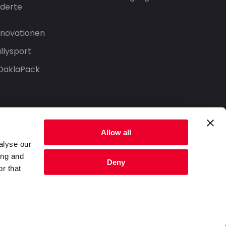
derte
Innovationen
llysport
 DaklaPack
Allow all
alyse our
ing and
Deny
r that
Datenschutzerklärung
Nutzungsbedingungen