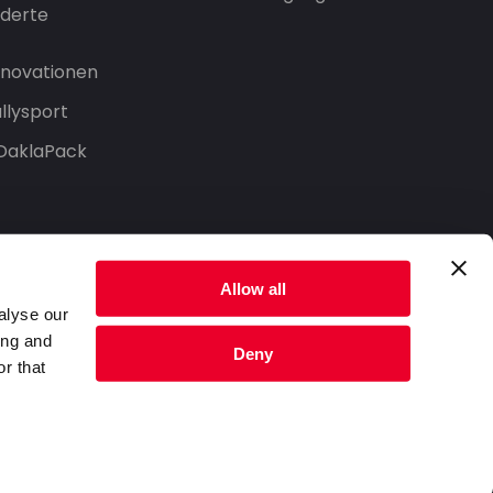
derte
Innovationen
llysport
 DaklaPack
Allow all
alyse our
ing and
Deny
r that
Datenschutzerklärung
Nutzungsbedingungen