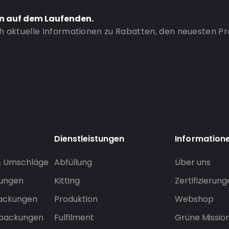
en auf dem Laufenden.
ch aktuelle Informationen zu Rabatten, den neuesten P
Dienstleistungen
Information
& Umschläge
Abfüllung
Über uns
sungen
Kitting
Zertifizierun
packungen
Produktion
Webshop
rpackungen
Fulfilment
Grüne Missio