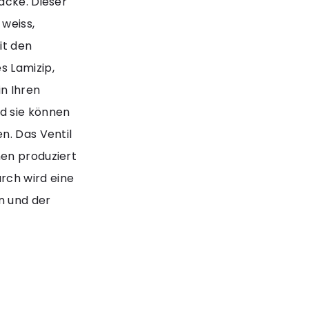
acke. Dieser
 weiss,
it den
s Lamizip,
n Ihren
d sie können
n. Das Ventil
nen produziert
rch wird eine
n und der