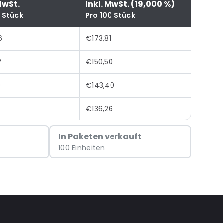
MwSt.
Inkl. MwSt. (19,000 %)
0 Stück
Pro 100 Stück
6
€173,81
7
€150,50
0
€143,40
€136,26
In Paketen verkauft
100 Einheiten