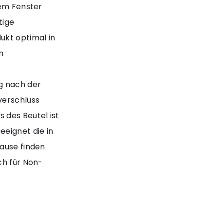
nem Fenster
tige
ukt optimal in
m
g nach der
verschluss
 des Beutel ist
eeignet die in
Hause finden
ch für Non-