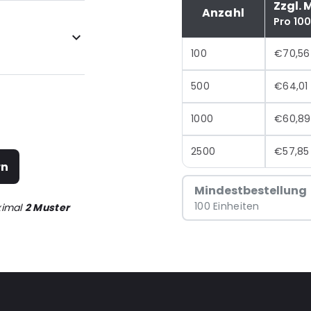
Zzgl. 
Anzahl
Pro 10
100
€70,56
500
€64,01
1000
€60,89
2500
€57,85
rn
Mindestbestellung
100 Einheiten
ximal
2 Muster