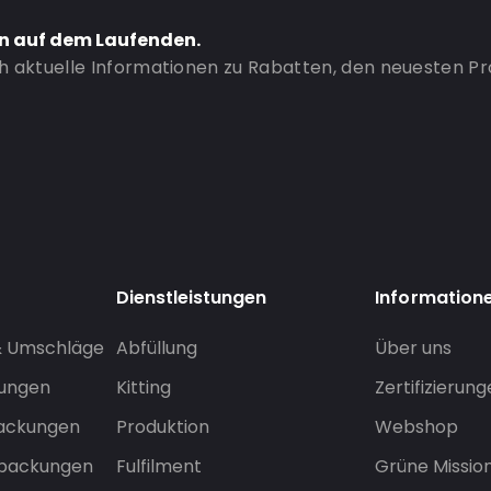
en auf dem Laufenden.
ch aktuelle Informationen zu Rabatten, den neuesten P
Dienstleistungen
Information
& Umschläge
Abfüllung
Über uns
sungen
Kitting
Zertifizierun
packungen
Produktion
Webshop
rpackungen
Fulfilment
Grüne Missio