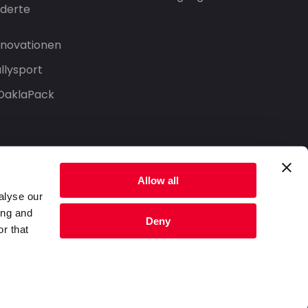
derte
Innovationen
llysport
 DaklaPack
Allow all
alyse our
ing and
Deny
r that
Datenschutzerklärung
Nutzungsbedingungen