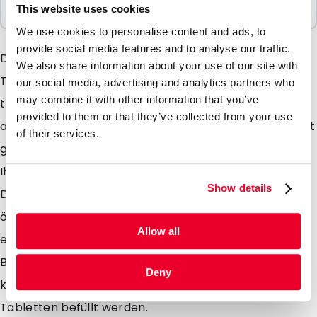
This website uses cookies
100 Einheiten
We use cookies to personalise content and ads, to
provide social media features and to analyse our traffic.
Der Lamizp Duo ist eine Kombination aus zwei unserer
We also share information about your use of our site with
Topstehbodenbeutel. So ist die eine Seite aus
our social media, advertising and analytics partners who
may combine it with other information that you’ve
transparentem Laminat und die andere Seite aus
provided to them or that they’ve collected from your use
aluminium Laminat hergestellt. Die Beutel sind sehr gut
of their services.
geeigent für Produkte die an Ihre Verpackung und
Ihren Gebrauch besondere Anforderungen stellt.
Show details
Durch den Druckverschluss sind sie unbegrenzt zu
öffnen und zu schliessen. Der runde Boden ermöglicht
Allow all
ein sicheres aufrechtes Stehen. Wir könnne diesen
Beutel mit und ohne Ventil liefern. Auch dieses Beutel
Deny
kann durch uns mit Puder, Flüssigkeiten oder
Tabletten befüllt werden.