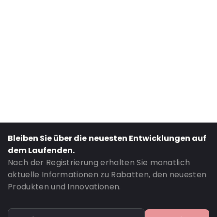
Internal Width: 110
External Length: 210
External Width: 120
Primary Colour: Transluzent
Secondary colour: Silber
Transparency: Vollständig transparent
Material: PET/ALU/LDPE
Thickness: 120 µm
Closures: Klebeverschluss
Bleiben Sie über die neuesten Entwicklungen auf
Content in ml: 400
dem Laufenden.
Header: 30
Nach der Registrierung erhalten Sie monatlich
aktuelle Informationen zu Rabatten, den neuesten
Bottom gusset: 35
Produkten und Innovationen.
Bestell-ID: 392