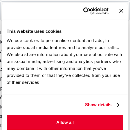
In Paketen verkauft
100 Einheiten
This website uses cookies
LamiZip Kraftpapier mit Fenster Dieser LamiZip
We use cookies to personalise content and ads, to
Kraftpapier Beutel ist mit seiner natürlichen
provide social media features and to analyse our traffic.
Ausstrahlung und seinem Fenster einzigartig in
We also share information about your use of our site with
unserem Sortiment. Durch seine hochwertige
our social media, advertising and analytics partners who
may combine it with other information that you’ve
Ausstrahlung und Dank des Fenster können Sie Ihr
provided to them or that they’ve collected from your use
Produkt optimal in diesem Stehbodenbeutel
of their services.
präsentieren. Da er mit einem Druckverschluss an der
Öffnung versehen ist er wiederverschliessbar.
Show details
Möchten Sie den Beutel endgültig nach der Befüllung
schließen, so können Sie Ihn über dem
Allow all
Druckverschluss verschweißen. Durch die