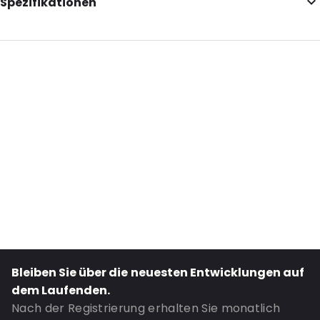
Spezifikationen
Internal Length: 120
Internal Width: 85
External Length: 150
External Width: 95
Primary Colour: Braun
Transparency: Undurchsichtig
Material: Papier/PET/LDPE
Closures: Klebeverschluss
Content in ml: 150
Header: 30
Bottom gusset: 25
Bleiben Sie über die neuesten Entwicklungen auf
Bestell-ID: 870
dem Laufenden.
Nach der Registrierung erhalten Sie monatlich