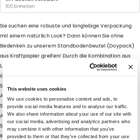
100 Einheiten
Sie suchen eine robuste und langlebige Verpackung
mit einem natürlich Look? Dann können Sie ohne
Bedenken zu unserem Standbodenbeutel (Doypack)
aus Kraftpapier greifen! Durch die Kombination aus
LDPE/PET und Kraftpapier als Außenschicht ist dieser
äußerst gut geeignet für Produkte wie Körner, Samen,
Superfood oder Früchte, sofern Ihr Produkt auf eine
This website uses cookies
Aluminiumbarriere verzichten kann. Natürlich ist der
We use cookies to personalise content and ads, to
Standbodenbeutel auch für alle Arten von Non-Food-
provide social media features and to analyse our traffic.
We also share information about your use of our site with
Artikeln geeignet. Die natürliche Ausstrahlung des
our social media, advertising and analytics partners who
Standbodenbeutels (Doypack) kann ein weiters
may combine it with other information that you’ve
Kaufargument für Ihr Produkt darstellen. Der
provided to them or that they’ve collected from your use