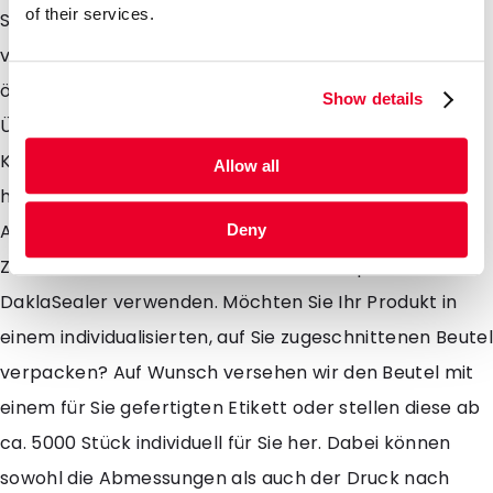
of their services.
Standbodenbeutel ist mit einem Druckverschluss
versehen, so dass Sie die Verpackung mehrere Male
öffnen und wieder verschließen können. Der
Show details
Überstand über dem Druckverschluss eignet sich in
Kombination mit der vorhandenen Einreißkerbe
Allow all
hervorragend um durch das Versiegeln nach der
Abfüllung einen Originalitätsverschluss herzustellen.
Deny
Zum Verschweißen können Sie zum Beispiel unseren
DaklaSealer verwenden. Möchten Sie Ihr Produkt in
einem individualisierten, auf Sie zugeschnittenen Beutel
verpacken? Auf Wunsch versehen wir den Beutel mit
einem für Sie gefertigten Etikett oder stellen diese ab
ca. 5000 Stück individuell für Sie her. Dabei können
sowohl die Abmessungen als auch der Druck nach