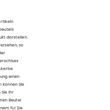
rtikeln
beutels
kt darstellen.
versehen, so
der
erschluss
ißkerbe
lung einen
n können Sie
Sie Ihr
enen Beutel
nem für Sie