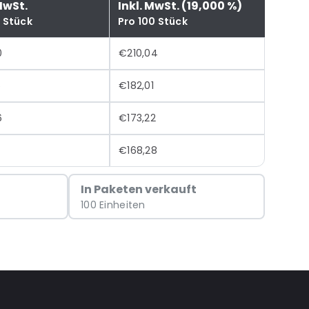
MwSt.
Inkl. MwSt. (19,000 %)
0 Stück
Pro 100 Stück
0
€210,04
5
€182,01
6
€173,22
€168,28
In Paketen verkauft
100 Einheiten