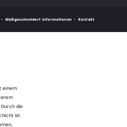
Maßgeschneidert
Informationen
Kontakt
t einem
nserem
 Durch die
hicht ist
Samen,