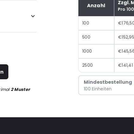
Zzgl. 
Anzahl
Pro 10
100
€176,5
500
€152,9
1000
€145,5
2500
€141,41
rn
Mindestbestellung
100 Einheiten
ximal
2 Muster