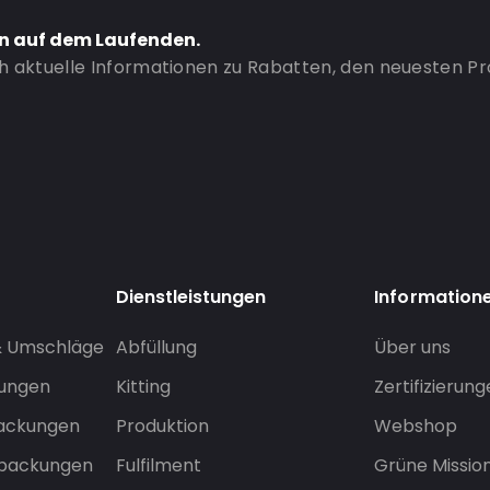
en auf dem Laufenden.
ch aktuelle Informationen zu Rabatten, den neuesten P
Dienstleistungen
Information
& Umschläge
Abfüllung
Über uns
sungen
Kitting
Zertifizierun
packungen
Produktion
Webshop
rpackungen
Fulfilment
Grüne Missio