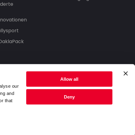
derte
Innovationen
llysport
 DaklaPack
Allow all
alyse our
ing and
Deny
r that
Datenschutzerklärung
Nutzungsbedingungen