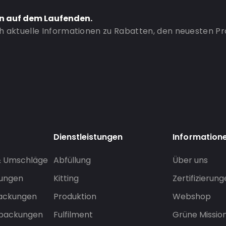
en auf dem Laufenden.
ch aktuelle Informationen zu Rabatten, den neuesten P
Dienstleistungen
Information
& Umschläge
Abfüllung
Über uns
sungen
Kitting
Zertifizierun
packungen
Produktion
Webshop
rpackungen
Fulfilment
Grüne Missio