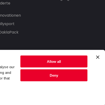
derte
Innovationen
llysport
 DaklaPack
Allow all
alyse our
ing and
Deny
r that
Datenschutzerklärung
Nutzungsbedingungen