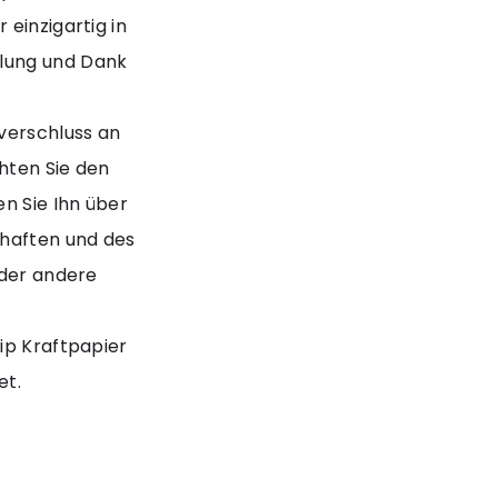
 einzigartig in
hlung und Dank
verschluss an
hten Sie den
en Sie Ihn über
haften und des
oder andere
ip Kraftpapier
et.