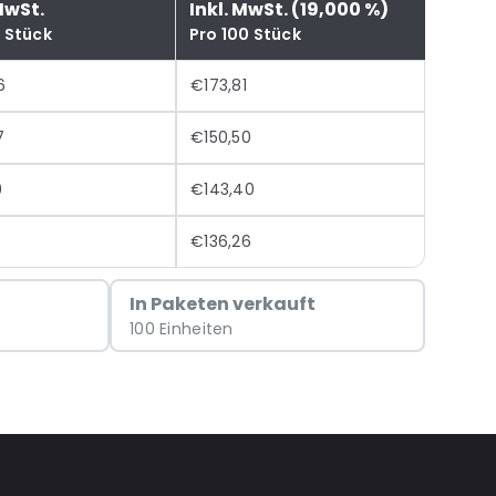
MwSt.
Inkl. MwSt. (19,000 %)
0 Stück
Pro 100 Stück
6
€173,81
7
€150,50
0
€143,40
€136,26
In Paketen verkauft
100 Einheiten