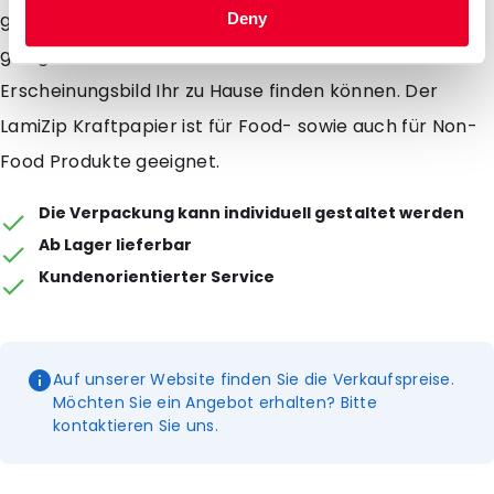
gut für Samen, Früchte oder andere Produkte
Deny
geeignet die in einem Beutel mit natürlichem
Erscheinungsbild Ihr zu Hause finden können. Der
LamiZip Kraftpapier ist für Food- sowie auch für Non-
Food Produkte geeignet.
Die Verpackung kann individuell gestaltet werden
Ab Lager lieferbar
Kundenorientierter Service
Auf unserer Website finden Sie die Verkaufspreise.
Möchten Sie ein Angebot erhalten? Bitte
kontaktieren Sie uns.