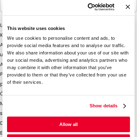
100 Einheiten
LamiZip Kraftpapier mit Fenster Dieser LamiZip
This website uses cookies
Kraftpapier Beutel ist mit seiner natürlichen
We use cookies to personalise content and ads, to
Ausstrahlung und seinem Fenster einzigartig in
provide social media features and to analyse our traffic.
We also share information about your use of our site with
unserem Sortiment. Durch seine hochwertige
our social media, advertising and analytics partners who
Ausstrahlung und Dank des Fenster können Sie Ihr
may combine it with other information that you’ve
Produkt optimal in diesem Stehbodenbeutel
provided to them or that they’ve collected from your use
of their services.
präsentieren. Da er mit einem Druckverschluss an der
Öffnung versehen ist er wiederverschliessbar.
Möchten Sie den Beutel endgültig nach der Befüllung
Show details
schließen, so können Sie Ihn über dem
Druckverschluss verschweißen. Durch die
Allow all
Eigenschaften und des Designs des Beutel ist er sehr