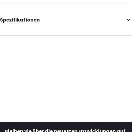
Spezifikationen
Internal Length: 230
Internal Width: 150
External Length: 265
External Width: 160
Primary Colour: Braun
Transparency: Halbtransparent
Material: Papier/PET/LDPE
Closures: Klebeverschluss
Content in ml: 1000
Header: 30
Bottom gusset: 45
Bleiben Sie über die neuesten Entwicklungen auf