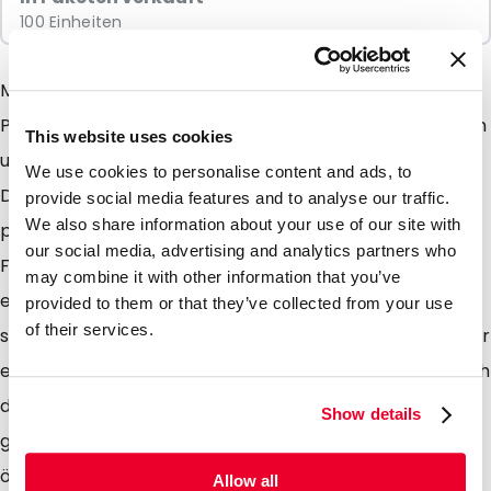
100 Einheiten
Möchten Sie Ihre Food- und / oder Non-Food-
Produkte speziell präsentieren? Schauen Sie sich dann
This website uses cookies
unsere neuen LamiZip Kraftpapierverpackung an.
We use cookies to personalise content and ads, to
Diese Beutel eignen sich hervorragend für feste und
provide social media features and to analyse our traffic.
We also share information about your use of our site with
pulverförmige Artikel. Sie können aus fünf natürlichen
our social media, advertising and analytics partners who
Farben wählen, die Ihr Produkt nicht nur auf
may combine it with other information that you’ve
einzigartige Weise präsentieren, sondern auch direkt
provided to them or that they’ve collected from your use
of their services.
schützen. Während die warmen Farben des Papiers für
eine super Ausstrahlung sorgen, wird gleichzeitig durch
das vollständig versiegelte Oberteil optimaler Schutz
Show details
geboten. Und machen Sie sich keine Sorgen über das
öffnen der Verpackung. Dank der beidseitigen
Allow all