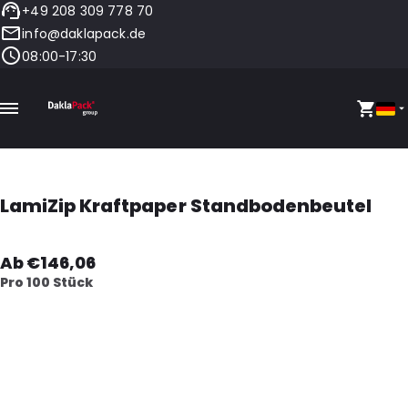
+49 208 309 778 70
info@daklapack.de
08:00-17:30
LamiZip Kraftpaper Standbodenbeutel
Ab €146,06
Pro 100 Stück