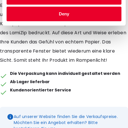
Einreißkerben im Beutel, kann Ihr Kunde diesen
unabhängig von der Versiegelung leicht öffnen. Die
Deny
Kraftpapierbeutel sind komplett auf der Außenseite
des LamiZip bedruckt. Auf diese Art und Weise erleben
Ihre Kunden das Gefühl von echtem Papier. Das
transparente Fenster bietet wiederum eine klare
Sicht. Somit steht Ihr Produkt im Rampenlicht!
Die Verpackung kann individuell gestaltet werden
Ab Lager lieferbar
Kundenorientierter Service
Auf unserer Website finden Sie die Verkaufspreise.
Möchten Sie ein Angebot erhalten? Bitte