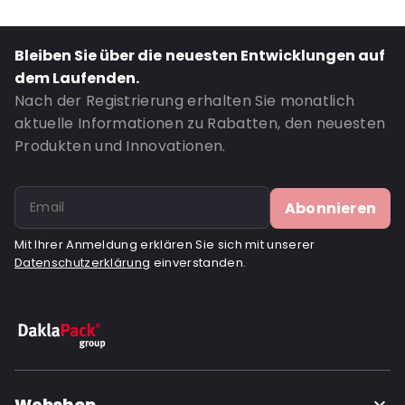
Content in ml: 700
Header: 30
Bleiben Sie über die neuesten Entwicklungen auf
Bottom gusset: 40
dem Laufenden.
Window: Mit Sichtfenster
Nach der Registrierung erhalten Sie monatlich
aktuelle Informationen zu Rabatten, den neuesten
Bestell-ID: 913
Produkten und Innovationen.
Abonnieren
Mit Ihrer Anmeldung erklären Sie sich mit unserer
Datenschutzerklärung
einverstanden.
Webshop