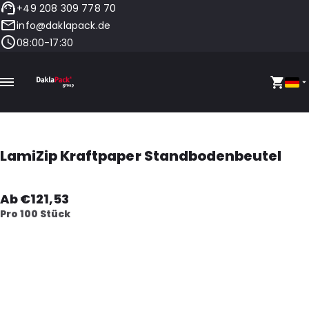
+49 208 309 778 70
info@daklapack.de
08:00-17:30
LamiZip Kraftpaper Standbodenbeutel
Ab €121,53
Pro 100 Stück