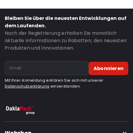
Content in ml: 400
Header: 30
Bleiben Sie über die neuesten Entwicklungen auf
Bottom gusset: 35
dem Laufenden.
Window: Mit Sichtfenster
Nach der Registrierung erhalten Sie monatlich
aktuelle Informationen zu Rabatten, den neuesten
Bestell-ID: 942
Produkten und Innovationen.
Abonnieren
Mit Ihrer Anmeldung erklären Sie sich mit unserer
Datenschutzerklärung
einverstanden.
Webshop