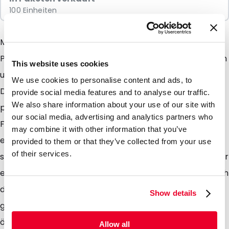
100 Einheiten
Möchten Sie Ihre Food- und / oder Non-Food-
Produkte speziell präsentieren? Schauen Sie sich dann
This website uses cookies
unsere neuen LamiZip Kraftpapierverpackung an.
We use cookies to personalise content and ads, to
Diese Beutel eignen sich hervorragend für feste und
provide social media features and to analyse our traffic.
We also share information about your use of our site with
pulverförmige Artikel. Sie können aus fünf natürlichen
our social media, advertising and analytics partners who
Farben wählen, die Ihr Produkt nicht nur auf
may combine it with other information that you’ve
einzigartige Weise präsentieren, sondern auch direkt
provided to them or that they’ve collected from your use
of their services.
schützen. Während die warmen Farben des Papiers für
eine super Ausstrahlung sorgen, wird gleichzeitig durch
das vollständig versiegelte Oberteil optimaler Schutz
Show details
geboten. Und machen Sie sich keine Sorgen über das
öffnen der Verpackung. Dank der beidseitigen
Allow all