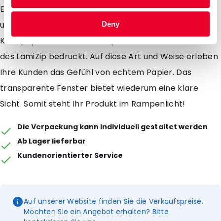
Einreißkerben im Beutel, kann Ihr Kunde diesen
unabhängig von der Versiegelung leicht öffnen. Die
Deny
Kraftpapierbeutel sind komplett auf der Außenseite
des LamiZip bedruckt. Auf diese Art und Weise erleben
Ihre Kunden das Gefühl von echtem Papier. Das
transparente Fenster bietet wiederum eine klare
Sicht. Somit steht Ihr Produkt im Rampenlicht!
Die Verpackung kann individuell gestaltet werden
Ab Lager lieferbar
Kundenorientierter Service
Auf unserer Website finden Sie die Verkaufspreise.
Möchten Sie ein Angebot erhalten? Bitte