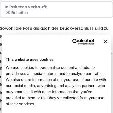
In Paketen verkauft
100 Einheiten
Sowohl die Folie als auch der Druckverschluss sind zu
100 % aus PE hergestellt. Dank einer zusätzlichen
Beschichtung für bessere Barriereeigenschaften sind
die Produkte trotzdem vor Sauerstoff und Feuchtigkeit
This website uses cookies
geschützt. Die Barriere beeinträchtigt die
We use cookies to personalise content and ads, to
Recycelfähigkeit der Beutel nicht. Diese können nach
provide social media features and to analyse our traffic.
dem Gebrauch über den Plastikmüll entsorgt und zu
We also share information about your use of our site with
100 % recycelt werden. Die Beutel sind dank dem
our social media, advertising and analytics partners who
may combine it with other information that you’ve
integrierten Druckverschluss wiederverschließbar. Sie
provided to them or that they’ve collected from your use
können auch mit einem herkömmlichen
of their services.
Heißsiegelgerät verschweißt und vom Verbraucher