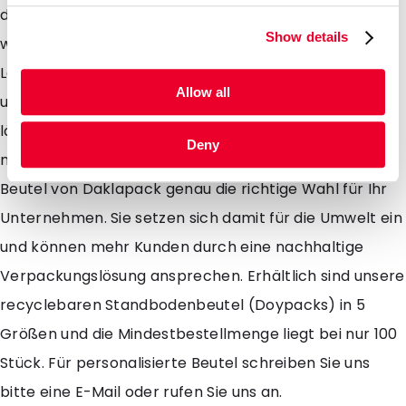
dank der praktischen Aufreißkerbe leicht geöffnet
Show details
werden. Die Beutel eignen sich sowohl für
Lebensmittel- als auch für Non-Food-Anwendungen
Allow all
und bieten aufgrund der zusätzlichen Barriere eine
längere Haltbarkeit. Wenn Sie Ihre Produkte
Deny
nachhaltig verpacken wollen sind die Monomaterial-
Beutel von Daklapack genau die richtige Wahl für Ihr
Unternehmen. Sie setzen sich damit für die Umwelt ein
und können mehr Kunden durch eine nachhaltige
Verpackungslösung ansprechen. Erhältlich sind unsere
recyclebaren Standbodenbeutel (Doypacks) in 5
Größen und die Mindestbestellmenge liegt bei nur 100
Stück. Für personalisierte Beutel schreiben Sie uns
bitte eine E-Mail oder rufen Sie uns an.