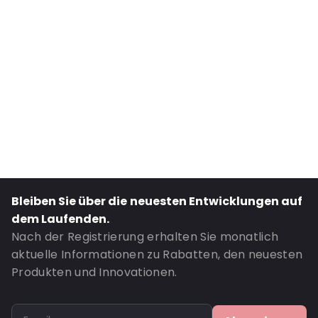
External Length: 195
External Width: 100
Primary Colour: Weiß
Material: PE/EVOH-PE
Content in ml: 250
Header: 30
Bottom gusset: 30
Bestell-ID: 4321
Bleiben Sie über die neuesten Entwicklungen auf
dem Laufenden.
Nach der Registrierung erhalten Sie monatlich
aktuelle Informationen zu Rabatten, den neuesten
Produkten und Innovationen.