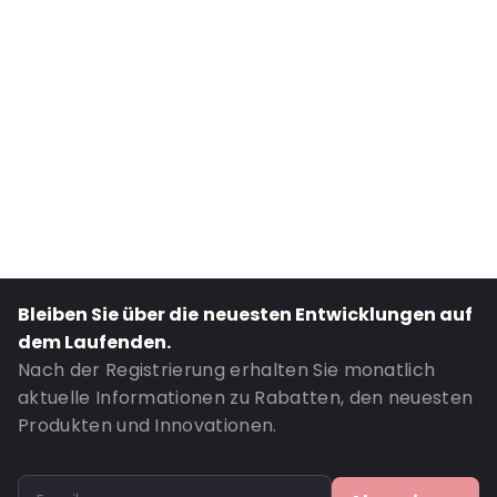
External Length: 235
External Width: 140
Primary Colour: Weiß
Material: PE/EVOH-PE
Content in ml: 700
Header: 30
Bottom gusset: 40
Bestell-ID: 4323
Bleiben Sie über die neuesten Entwicklungen auf
dem Laufenden.
Nach der Registrierung erhalten Sie monatlich
aktuelle Informationen zu Rabatten, den neuesten
Produkten und Innovationen.