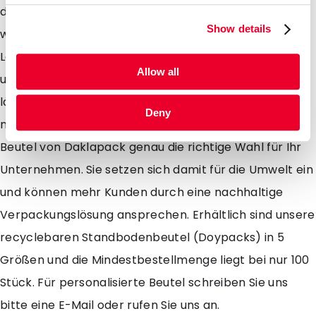
dank der praktischen Aufreißkerbe leicht geöffnet
Show details
werden. Die Beutel eignen sich sowohl für
Lebensmittel- als auch für Non-Food-Anwendungen
Allow all
und bieten aufgrund der zusätzlichen Barriere eine
längere Haltbarkeit. Wenn Sie Ihre Produkte
Deny
nachhaltig verpacken wollen sind die Monomaterial-
Beutel von Daklapack genau die richtige Wahl für Ihr
Unternehmen. Sie setzen sich damit für die Umwelt ein
und können mehr Kunden durch eine nachhaltige
Verpackungslösung ansprechen. Erhältlich sind unsere
recyclebaren Standbodenbeutel (Doypacks) in 5
Größen und die Mindestbestellmenge liegt bei nur 100
Stück. Für personalisierte Beutel schreiben Sie uns
bitte eine E-Mail oder rufen Sie uns an.