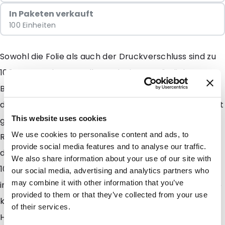
In Paketen verkauft
100 Einheiten
Sowohl die Folie als auch der Druckverschluss sind zu
100 % aus PE hergestellt. Dank einer zusätzlichen
Beschichtung für bessere Barriereeigenschaften sind
die Produkte trotzdem vor Sauerstoff und Feuchtigkeit
This website uses cookies
geschützt. Die Barriere beeinträchtigt die
We use cookies to personalise content and ads, to
Recycelfähigkeit der Beutel nicht. Diese können nach
provide social media features and to analyse our traffic.
dem Gebrauch über den Plastikmüll entsorgt und zu
We also share information about your use of our site with
100 % recycelt werden. Die Beutel sind dank dem
our social media, advertising and analytics partners who
may combine it with other information that you’ve
integrierten Druckverschluss wiederverschließbar. Sie
provided to them or that they’ve collected from your use
können auch mit einem herkömmlichen
of their services.
Heißsiegelgerät verschweißt und vom Verbraucher