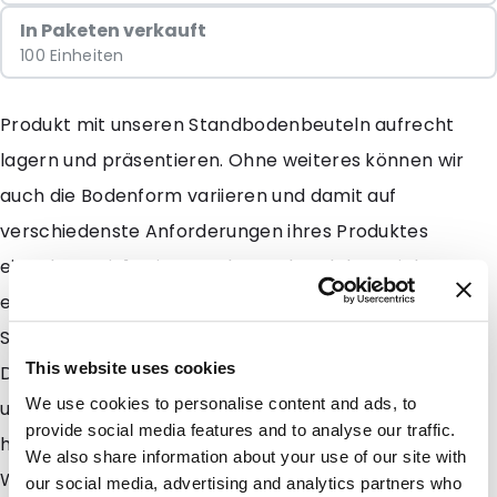
In Paketen verkauft
100 Einheiten
Produkt mit unseren Standbodenbeuteln aufrecht
lagern und präsentieren. Ohne weiteres können wir
auch die Bodenform variieren und damit auf
verschiedenste Anforderungen ihres Produktes
eingehen. Mit 14 Litern Volumen handelt es sich um
einen unserer größten ab Lager verfügbaren
Standbodenbeutel (auch Stand up pouch oder
This website uses cookies
Doypack genannt). Dieser zeichnet sich ebenso wie
We use cookies to personalise content and ads, to
unsere anderen Standbodenbeutel durch seine
provide social media features and to analyse our traffic.
hochwertige Verarbeitung und lange Haltbarkeit aus.
We also share information about your use of our site with
Wir können bei Bedarf für Sie auch deutlich größere
our social media, advertising and analytics partners who