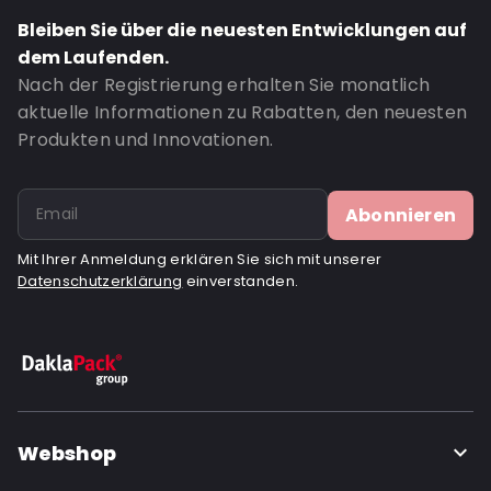
Closures: Klebeverschluss
Bleiben Sie über die neuesten Entwicklungen auf
Content in ml: 14000
dem Laufenden.
Header: 100
Nach der Registrierung erhalten Sie monatlich
Bottom gusset: 85
aktuelle Informationen zu Rabatten, den neuesten
Bestell-ID: 359
Produkten und Innovationen.
Abonnieren
Mit Ihrer Anmeldung erklären Sie sich mit unserer
Datenschutzerklärung
einverstanden.
Webshop