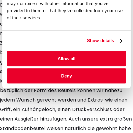
may combine it with other information that you’ve
Beutel fertigen. Bis 60 Liter Volumen und mehr können
provided to them or that they’ve collected from your use
wir ganz gezielt auf Ihre Bedürfnisse eingehen und
of their services.
auch besonders große Standbodenbeutel fertigen. Je
nach Anwendungsbereich können wir dabei die
Show details
Zusammensetzung der Materialien variieren und
besonders hohe Sauerstoff- und Wasserbarrieren
Allow all
garantieren. Damit eignen sich die Beutel auch für
sensible Produkte wie Pulver, elektronische
Deny
Komponenten, Chemikalien oder Baustoffe. Auch
bezüglich der Form des Beutels können wir nahezu
jedem Wunsch gerecht werden und Extras, wie einen
Griff, ein Aufhängeloch, einen Druckverschluss oder
einen Ausgießer hinzufügen. Auch unsere extra großen
Standbodenbeutel weisen natürlich die gewohnt hohe