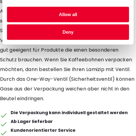
sind in einer transparenten und einer aluminium
Ausführung erhältlich. Aluminium schützt Ihr Produkt
Allow all
sehr gut gegen die äusseren Einflüssen von UV
Strahlen. Durch Ihren runden Boden kann die
Deny
Verpackung ganz einfach stehen. Lamizips sind sehr
gut geeigent für Produkte die einen besonderen
Schutz brauchen. Wenn Sie Kaffeebohnen verpacken
möchten, dann bestellen Sie Ihren Lamizip mit Ventil.
Durch das One-Way-Ventil (Sicherheitsventil) können
Gase aus der Verpackung weichen aber nicht in den
Beutel eindringen.
Die Verpackung kann individuell gestaltet werden
Ab Lager lieferbar
Kundenorientierter Service