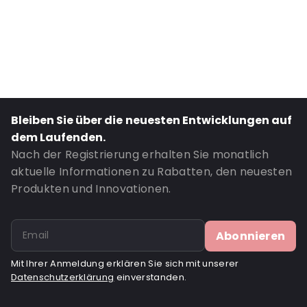
Primary Colour: Transluzent
Transparency: Vollständig transparent
Material: PET/LDPE
Thickness: 162 µm
Closures: Klebeverschluss
Content in ml: 1000
Bleiben Sie über die neuesten Entwicklungen auf
Header: 30
dem Laufenden.
Bottom gusset: 45
Nach der Registrierung erhalten Sie monatlich
aktuelle Informationen zu Rabatten, den neuesten
Bestell-ID: 332
Produkten und Innovationen.
Abonnieren
Mit Ihrer Anmeldung erklären Sie sich mit unserer
Datenschutzerklärung
einverstanden.