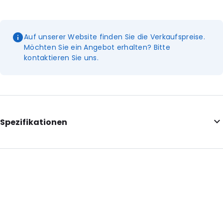
Auf unserer Website finden Sie die Verkaufspreise.
Möchten Sie ein Angebot erhalten? Bitte
kontaktieren Sie uns.
Spezifikationen
Additional information: Mit Aufreißkerben
Internal Length: 227
Internal Width: 144
External Length: 265
External Width: 160