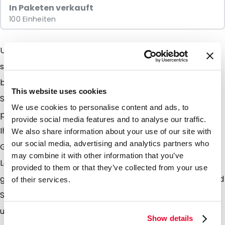
In Paketen verkauft
100 Einheiten
Unsere Stehbodenbeutel (stand up pouches ) sind
sehr gut geeigent für Produkte an deren Verpackung
besondere Anforderungen gestellt werden. Denken
This website uses cookies
Sie an Lebens-und Genussmittel sowie an allerlei
We use cookies to personalise content and ads, to
pharmazeutische Produkte. Selbst im Labor finden Sie
provide social media features and to analyse our traffic.
Ihre Anforderung wie z. B. zum Verpacken von
We also share information about your use of our site with
our social media, advertising and analytics partners who
Grundstoffen oder anderer Stoffe und Präparate. Die
may combine it with other information that you’ve
Lamizip Beutel sind aus einem Laminat mit besonders
provided to them or that they’ve collected from your use
guten Barierreeigenschaften gegen Wasserdampf und
of their services.
Sauerstoff hergestellt. Hinzu kommt das Sie die Beutel
unbegrenzt öffnen und schliessen können. Lamizips
Show details