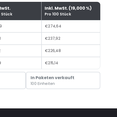
MwSt.
Inkl. MwSt. (19,000 %)
0 Stück
Pro 100 Stück
9
€274,64
3
€237,92
2
€226,48
9
€215,14
In Paketen verkauft
100 Einheiten