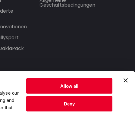
n
Allgemeine
Geschäftsbedingungen
derte
Innovationen
llysport
 DaklaPack
Allow all
alyse our
ing and
Deny
r that
Datenschutzerklärung
Nutzungsbedingungen