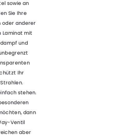
el sowie an
en Sie Ihre
n oder anderer
m Laminat mit
rdampf und
 unbegrenzt
ransparenten
chützt Ihr
Strahlen.
infach stehen.
n besonderen
möchten, dann
Way-Ventil
weichen aber