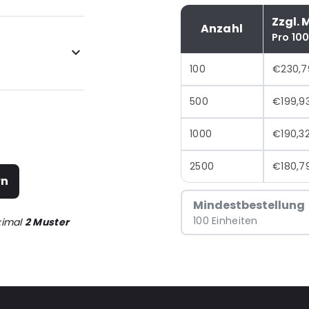
Zzgl. 
Anzahl
Pro 10
100
€230,7
500
€199,9
1000
€190,3
2500
€180,7
rn
Mindestbestellung
100 Einheiten
ximal
2 Muster