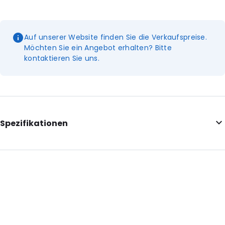
Auf unserer Website finden Sie die Verkaufspreise.
Möchten Sie ein Angebot erhalten? Bitte
kontaktieren Sie uns.
Spezifikationen
Additional information: Mit Aufreißkerben
Internal Length: 200
Internal Width: 130
External Length: 235
External Width: 140