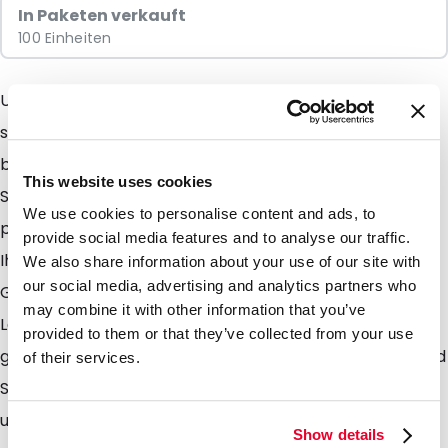
In Paketen verkauft
100 Einheiten
Unsere Stehbodenbeutel (stand up pouches ) sind
sehr gut geeigent für Produkte an deren Verpackung
besondere Anforderungen gestellt werden. Denken
This website uses cookies
Sie an Lebens-und Genussmittel sowie an allerlei
We use cookies to personalise content and ads, to
pharmazeutische Produkte. Selbst im Labor finden Sie
provide social media features and to analyse our traffic.
Ihre Anforderung wie z. B. zum Verpacken von
We also share information about your use of our site with
our social media, advertising and analytics partners who
Grundstoffen oder anderer Stoffe und Präparate. Die
may combine it with other information that you’ve
Lamizip Beutel sind aus einem Laminat mit besonders
provided to them or that they’ve collected from your use
guten Barierreeigenschaften gegen Wasserdampf und
of their services.
Sauerstoff hergestellt. Hinzu kommt das Sie die Beutel
unbegrenzt öffnen und schliessen können. Lamizips
Show details