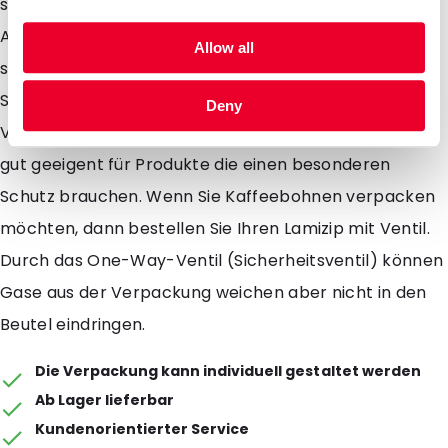
sind in einer transparenten und einer aluminium
Ausführung erhältlich. Aluminium schützt Ihr Produkt
Allow all
sehr gut gegen die äusseren Einflüssen von UV
Strahlen. Durch Ihren runden Boden kann die
Deny
Verpackung ganz einfach stehen. Lamizips sind sehr
gut geeigent für Produkte die einen besonderen
Schutz brauchen. Wenn Sie Kaffeebohnen verpacken
möchten, dann bestellen Sie Ihren Lamizip mit Ventil.
Durch das One-Way-Ventil (Sicherheitsventil) können
Gase aus der Verpackung weichen aber nicht in den
Beutel eindringen.
Die Verpackung kann individuell gestaltet werden
Ab Lager lieferbar
Kundenorientierter Service