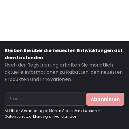
Primary Colour: Transluzent
Transparency: Vollständig transparent
Material: PET/LDPE
Thickness: 162 µm
Closures: Klebeverschluss
Content in ml: 700
Bleiben Sie über die neuesten Entwicklungen auf
Header: 30
dem Laufenden.
Bottom gusset: 40
Nach der Registrierung erhalten Sie monatlich
aktuelle Informationen zu Rabatten, den neuesten
Bestell-ID: 302
Produkten und Innovationen.
Abonnieren
Mit Ihrer Anmeldung erklären Sie sich mit unserer
Datenschutzerklärung
einverstanden.