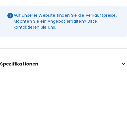
Auf unserer Website finden Sie die Verkaufspreise.
Möchten Sie ein Angebot erhalten? Bitte
kontaktieren Sie uns.
Spezifikationen
Additional information: Perforationslinie, abgerundete Ecken,
Aufreißkerben
Internal Length: 75
Internal Width: 60
External Length: 110
External Width: 70