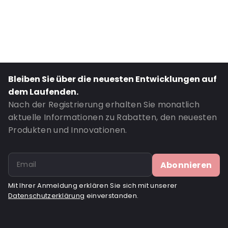
Primary Colour: Rosa
Transparency: Halbtransparent
Material: PE50 / EVOH-PE50
Closures: Klebeverschluss
Bestell-ID: 3911
Bleiben Sie über die neuesten Entwicklungen auf
dem Laufenden.
Nach der Registrierung erhalten Sie monatlich
aktuelle Informationen zu Rabatten, den neuesten
Produkten und Innovationen.
Abonnieren
Mit Ihrer Anmeldung erklären Sie sich mit unserer
Datenschutzerklärung
einverstanden.