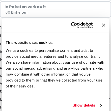
In Paketen verkauft
100 Einheiten
"Für die effiziente und nachhaltige Verpackung von
Lebensmitteln und Non-Food Produkten sind unsere
This website uses cookies
neuen Flachbeutel die ideale Wahl. Ab Lager erhältlich
We use cookies to personalise content and ads, to
in frischen und beliebten Farben wie Rosa, Hellgrün,
provide social media features and to analyse our traffic.
Hellgrau und Weiß. Alle Beutel sind in einer modernen
We also share information about your use of our site with
und stilvollen matten Ausführung erhältlich. Aufgrund
our social media, advertising and analytics partners who
may combine it with other information that you’ve
der Materialzusammensetzung sind diese Flachbeutel
provided to them or that they’ve collected from your use
vollständig recycelbar (Recycling-Code 4) und biten
of their services.
trotzdem eine ausgezeichnete Barriere gegen Gase,
Dämpfe und Aromen. Sie eignen sich hervorragend für
Show details
Pulver und Sportnahrung, Pillen, Samen, Süßigkeiten,