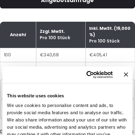
Angebotsanfrage
Inkl. MwSt. (19,000
Zzgl. MwSt.
Anzahl
%)
Pro 100 Stück
Pro 100 Stück
100
€340,68
€405,41
500
€318,81
€379,38
Mindestbestellung
100 Einheiten
This website uses cookies
In Paketen verkauft
We use cookies to personalise content and ads, to
100 Einheiten
provide social media features and to analyse our traffic.
We also share information about your use of our site with
our social media, advertising and analytics partners who
Das MiniMailBox Versandsystem ist in allen Ländern als
may combine it with other information that you’ve