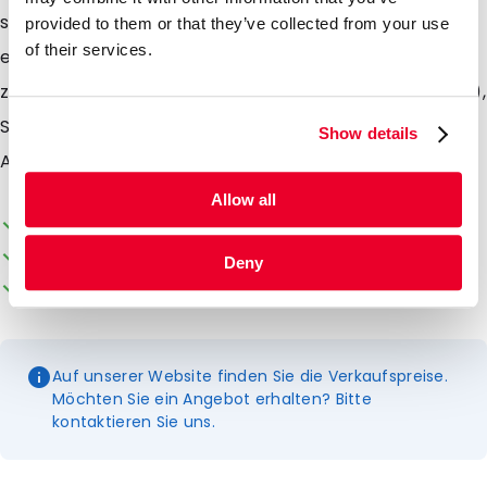
sicheres Transportsystem von biologischen Stoffen
provided to them or that they’ve collected from your use
of their services.
entsprechend der Verpackungsvorschrift P650
zugelassen. Dieses Set besteht aus: MiniMailBox (20121),
Safetybag bubble international (460698) und
Show details
Absorbierende Röhrchenhalterung (460650)
Allow all
Die Verpackung kann individuell gestaltet werden
Ab Lager lieferbar
Deny
Kundenorientierter Service
Auf unserer Website finden Sie die Verkaufspreise.
Möchten Sie ein Angebot erhalten? Bitte
kontaktieren Sie uns.