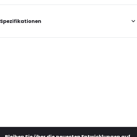
Spezifikationen
Additional information: Bitte fordern Sie für größere Mengen
ein Angebot an.
Internal Length: 240
Internal Width: 129
Internal Height: 129
External Length: 240
External Width: 129
External Height: 30
Primary Colour: Weiß
Secondary colour: Aufdruck
Transparency: Undurchsichtig
Bleiben Sie über die neuesten Entwicklungen auf