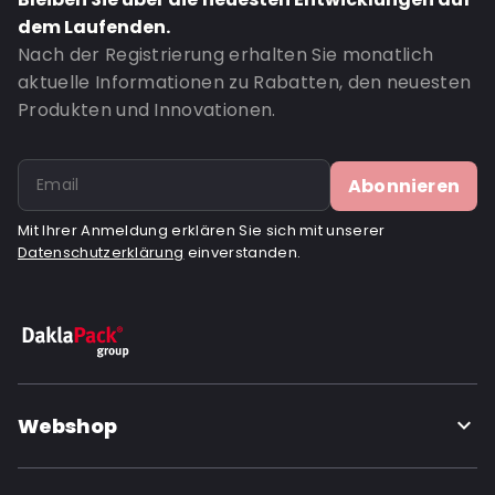
Material: Pappe
dem Laufenden.
Closures: Klappenverschluss
Nach der Registrierung erhalten Sie monatlich
P620: Nein
aktuelle Informationen zu Rabatten, den neuesten
P650: Ja
Produkten und Innovationen.
UN3373: Ja
Air Transport: Ja
Abonnieren
Letter post: Ja
Mit Ihrer Anmeldung erklären Sie sich mit unserer
Road Transport: Ja
Datenschutzerklärung
einverstanden.
Bestell-ID: 520300
Webshop