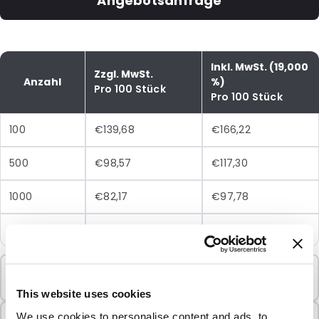
Angebotsanfrage
Inkl. MwSt. (19,000
Zzgl. MwSt.
Anzahl
%)
Pro 100 Stück
Pro 100 Stück
100
€139,68
€166,22
500
€98,57
€117,30
1000
€82,17
€97,78
2500
€73,96
€88,01
Mindestbestellung
100 Einheiten
This website uses cookies
In Paketen verkauft
We use cookies to personalise content and ads, to