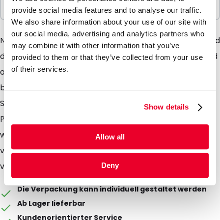
100 Einheiten
provide social media features and to analyse our traffic.
We also share information about your use of our site with
our social media, advertising and analytics partners who
Neu: unsere Seitenfaltenbeutel Wie der Name sagt sind
may combine it with other information that you’ve
die Beutel mit Seitenfalte und Boden versehen. Sie sind
provided to them or that they’ve collected from your use
of their services.
aus hochwertiger Aluverbundfolie produziert. Somit
besitzt der Beutel gute Barrieeigenschaften. Die
Seitenfaltenbeutel sind für Food sowie für Nonfood-
Show details
Produkte geeignet. Der Beutel ist nicht
wiederverschliessbar, kann aber nach der Befüllung
Allow all
verschweisst werden. Die silberne Aussenschicht
verleiht dem Beutel ein attraktives Design.
Deny
Die Verpackung kann individuell gestaltet werden
Ab Lager lieferbar
Kundenorientierter Service