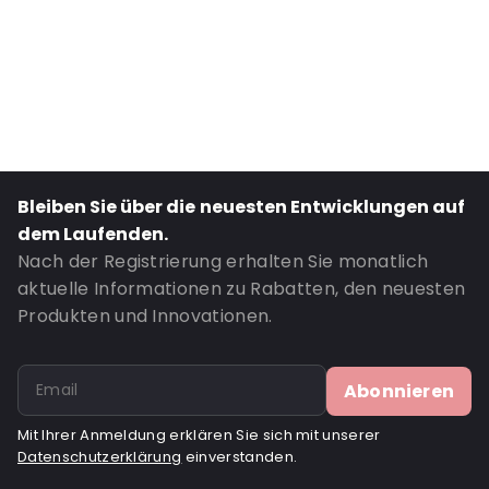
External Height: 80
Primary Colour: Silber
Transparency: Undurchsichtig
Material: PET/ALU/LDPE
Thickness: 120 µm
Content in ml: 1000
Bleiben Sie über die neuesten Entwicklungen auf
Valve: Ohne Ventil
dem Laufenden.
Bestell-ID: 642
Nach der Registrierung erhalten Sie monatlich
aktuelle Informationen zu Rabatten, den neuesten
Produkten und Innovationen.
Abonnieren
Mit Ihrer Anmeldung erklären Sie sich mit unserer
Datenschutzerklärung
einverstanden.