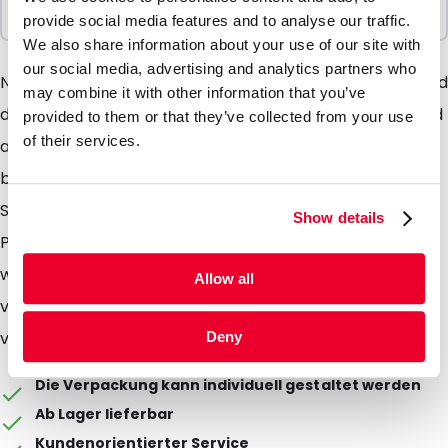
100 Einheiten
provide social media features and to analyse our traffic.
We also share information about your use of our site with
our social media, advertising and analytics partners who
Neu: unsere Seitenfaltenbeutel Wie der Name sagt sind
may combine it with other information that you’ve
die Beutel mit Seitenfalte und Boden versehen. Sie sind
provided to them or that they’ve collected from your use
of their services.
aus hochwertiger Aluverbundfolie produziert. Somit
besitzt der Beutel gute Barrieeigenschaften. Die
Seitenfaltenbeutel sind für Food sowie für Nonfood-
Show details
Produkte geeignet. Der Beutel ist nicht
wiederverschliessbar, kann aber nach der Befüllung
Allow all
verschweisst werden. Die schwarze Aussenschicht
verleiht dem Beutel ein attraktives Design.
Deny
Die Verpackung kann individuell gestaltet werden
Ab Lager lieferbar
Kundenorientierter Service