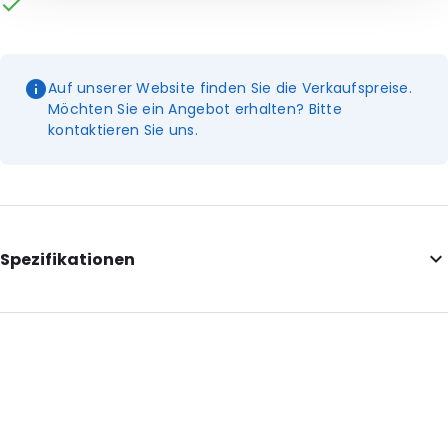
Auf unserer Website finden Sie die Verkaufspreise.
Möchten Sie ein Angebot erhalten? Bitte
kontaktieren Sie uns.
Spezifikationen
Internal Length: 255
Internal Width: 80
External Length: 270
External Width: 80
Primary Colour: Schwarz