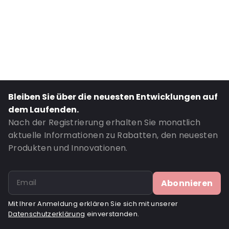
Transparency: Undurchsichtig
Material: PET/ALU/LDPE
Thickness: 101 µm
Content in ml: 250
Side gusset: 40
Valve: Ohne Ventil
Bleiben Sie über die neuesten Entwicklungen auf
Bestell-ID: 660
dem Laufenden.
Nach der Registrierung erhalten Sie monatlich
aktuelle Informationen zu Rabatten, den neuesten
Produkten und Innovationen.
Abonnieren
Mit Ihrer Anmeldung erklären Sie sich mit unserer
Datenschutzerklärung
einverstanden.