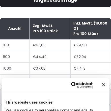
Angebotsanfrage
Inkl. MwSt. (19,000
Zzgl. MwSt.
Anzahl
%)
Pro 100 Stück
Pro 100 Stück
100
€63,01
€74,98
500
€44,49
€52,94
1000
€37,08
€44,13
2500
€33,34
€39,67
Mindestbestellung
100 Einheiten
This website uses cookies
In Paketen verkauft
We use cookies to personalise content and ads, to