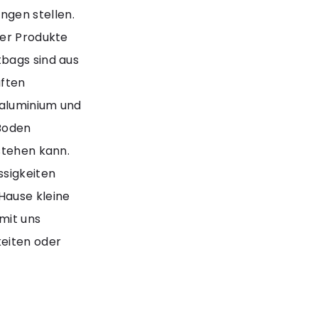
gen stellen.
rer Produkte
tbags sind aus
aften
 aluminium und
 Boden
stehen kann.
ssigkeiten
Hause kleine
mit uns
keiten oder