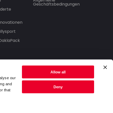
n
Allgemeine
Geschäftsbedingungen
derte
Innovationen
llysport
 DaklaPack
Allow all
alyse our
ing and
Deny
r that
Datenschutzerklärung
Nutzungsbedingungen