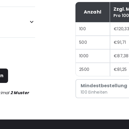
Zzgl. 
Anzahl
Pro 10
100
€120,3
500
€91,71
1000
€87,38
2500
€81,25
rn
Mindestbestellung
100 Einheiten
ximal
2 Muster