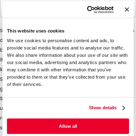
In Paketen verkauft
100 Einheiten
Spoutbags sind äusserst gut geeigent für Flüssigkeiten
This website uses cookies
die an Ihre Verpackung und Ihren Gebrauch
We use cookies to personalise content and ads, to
provide social media features and to analyse our traffic.
besondere Anforderungen stellen. Durch das Abfüllen
We also share information about your use of our site with
Ihrer Flüssigkeiten oder auch anderer Produkte
our social media, advertising and analytics partners who
können Sie eine Menge Lagerplatz einsparen. Die
may combine it with other information that you’ve
provided to them or that they’ve collected from your use
Spoutbags sind aus einem Laminat mit besonders
of their services.
guten Barierreeigenschaften hergestellt.
Standarmässig sind die Spoutbags in einer aluminium
und einer transparenten Ausführung erhältlich. Der
Show details
runde Boden ermöglicht das der Beutel einfach und
Allow all
stabil aufrecht stehen kann. Spoutbags sind sehr gut