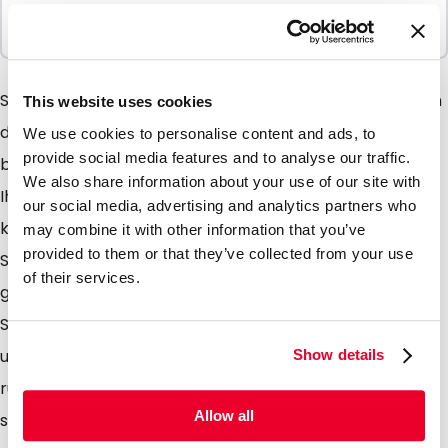
In Paketen verkauft
100 Einheiten
Spoutbags sind äusserst gut geeigent für Flüssigkeiten
This website uses cookies
die an Ihre Verpackung und Ihren Gebrauch
We use cookies to personalise content and ads, to
provide social media features and to analyse our traffic.
besondere Anforderungen stellen. Durch das Abfüllen
We also share information about your use of our site with
Ihrer Flüssigkeiten oder auch anderer Produkte
our social media, advertising and analytics partners who
können Sie eine Menge Lagerplatz einsparen. Die
may combine it with other information that you’ve
provided to them or that they’ve collected from your use
Spoutbags sind aus einem Laminat mit besonders
of their services.
guten Barierreeigenschaften hergestellt.
Standarmässig sind die Spoutbags in einer aluminium
und einer transparenten Ausführung erhältlich. Der
Show details
runde Boden ermöglicht das der Beutel einfach und
Allow all
stabil aufrecht stehen kann. Spoutbags sind sehr gut