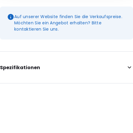
Auf unserer Website finden Sie die Verkaufspreise.
Möchten Sie ein Angebot erhalten? Bitte
kontaktieren Sie uns.
Spezifikationen
Additional information: Bitte beachten Sie: Die Preise gelten
pro Paar
External Length: 275
External Width: 155
Primary Colour: Gelb
Degrees: -30