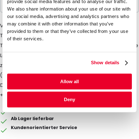
provide social media features and to analyse our traffic.
1 Einheiten
We also share information about your use of our site with
our social media, advertising and analytics partners who
may combine it with other information that you’ve
Viele biologische Stoffe müssen bei einer bestimmten
provided to them or that they’ve collected from your use
Temperatur gelagert oder transportiert werden. Die
of their services.
Tempshell- Elemente oder Frames bieten eine flexible
Lösung. Die Tempshell Elemente oder Frames können
Show details
zusammen mit den dafür entwickelten Isoliertaschen
(Silverbags) oder Blueline- Boxen verwendet werden.
Allow all
Die Temperaturbereiche sind -30, -21, -18, +4, +22 und
+37 °C.
Deny
Die Verpackung kann individuell gestaltet werden
Ab Lager lieferbar
Kundenorientierter Service