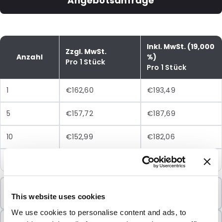
Angebotsanfrage
Inkl. MwSt. (19,000
Zzgl. MwSt.
Anzahl
%)
Pro 1 Stück
Pro 1 Stück
1
€162,60
€193,49
5
€157,72
€187,69
10
€152,99
€182,06
25
€148,40
€176,60
Mindestbestellung
This website uses cookies
1 Einheiten
We use cookies to personalise content and ads, to
In Paketen verkauft