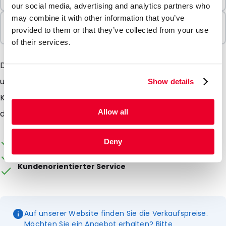
100 Einheiten
our social media, advertising and analytics partners who
may combine it with other information that you’ve
In Paketen verkauft
provided to them or that they’ve collected from your use
100 Einheiten
of their services.
Die Röhrchen sind als Teil der Versandverpackung
unter anderem für den Versand von Urin und anderen
Show details
Körperflüssigkeiten vorgesehen. Dieser Artikel ist für
Allow all
den allgemeinen Laborgebrauch bestimmt!
Die Verpackung kann individuell gestaltet werden
Deny
Ab Lager lieferbar
Kundenorientierter Service
Auf unserer Website finden Sie die Verkaufspreise.
Möchten Sie ein Angebot erhalten? Bitte