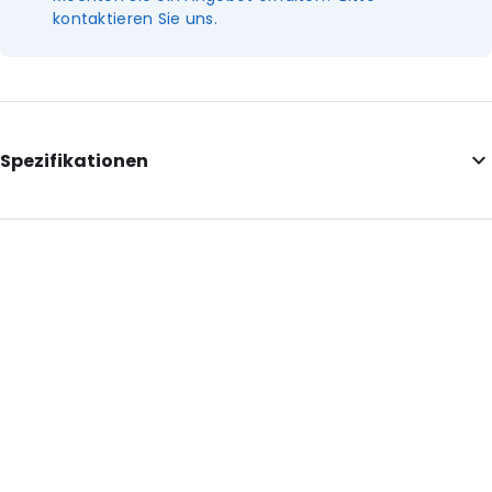
kontaktieren Sie uns.
Spezifikationen
Additional information: Dieser Artikel ist für den allgemeinen
Laborgebrauch bestimmt!
External Length: 100
Diameter: 19
Primary Colour: Transluzent
Secondary colour: Weiß
Transparency: Vollständig transparent
Material: Polypropylen
Content in ml: 12