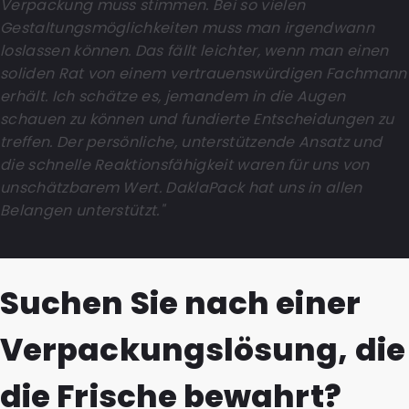
Verpackung muss stimmen. Bei so vielen
Gestaltungsmöglichkeiten muss man irgendwann
loslassen können. Das fällt leichter, wenn man einen
soliden Rat von einem vertrauenswürdigen Fachmann
erhält. Ich schätze es, jemandem in die Augen
schauen zu können und fundierte Entscheidungen zu
treffen. Der persönliche, unterstützende Ansatz und
die schnelle Reaktionsfähigkeit waren für uns von
unschätzbarem Wert. DaklaPack hat uns in allen
Belangen unterstützt."
Suchen Sie nach einer
Verpackungslösung, die
die Frische bewahrt?