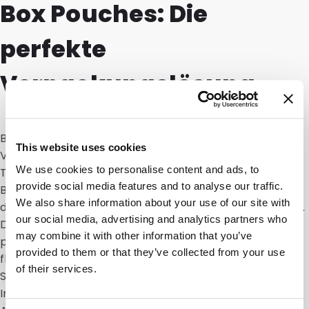
Box Pouches: Die
perfekte
Verpackungslösung
Box Pouches sind eine hervorragende
This website uses cookies
Verpackungsoption für Trockenprodukte wie Kaffee,
We use cookies to personalise content and ads, to
Tee, Müsli, Superfoods und Proteinpulver. Ihr flacher
provide social media features and to analyse our traffic.
Boden und die Seitenfalten maximieren das Volumen
We also share information about your use of our site with
des Beutels, ohne zusätzlichen Platz zu beanspruchen.
our social media, advertising and analytics partners who
Dieses Design ist ideal für eine robuste und
may combine it with other information that you’ve
professionelle Präsentation in Regalen oder auf
provided to them or that they’ve collected from your use
flachen Oberflächen. Außerdem bieten die
of their services.
Seitenfalten reichlich Platz für zusätzliche
Informationen oder Branding-Elemente, um die