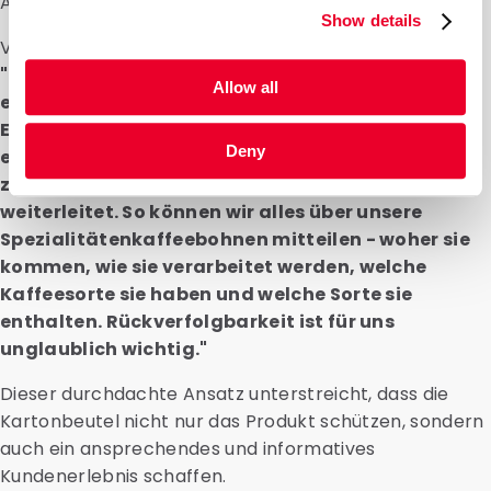
Attraktivität der Verpackung zu erhöhen.
Show details
Vera teilte ihre Erkenntnisse mit:
"Die Entscheidung, ob Text auf der Verpackung
Allow all
erscheinen soll oder nicht, war eine bewusste
Entscheidung. Unsere Verpackungen enthalten
Deny
ein Etikett mit einem QR-Code, der die Kunden für
zusätzliche Informationen auf unsere Website
weiterleitet. So können wir alles über unsere
Spezialitätenkaffeebohnen mitteilen - woher sie
kommen, wie sie verarbeitet werden, welche
Kaffeesorte sie haben und welche Sorte sie
enthalten. Rückverfolgbarkeit ist für uns
unglaublich wichtig."
Dieser durchdachte Ansatz unterstreicht, dass die
Kartonbeutel nicht nur das Produkt schützen, sondern
auch ein ansprechendes und informatives
Kundenerlebnis schaffen.