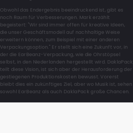
Obwohl das Endergebnis beeindruckend ist, gibt es
noch Raum für Verbesserungen. Mark erzählt
begeistert: "Wir sind immer offen für kreative Ideen,
die unser Geschäftsmodell auf nachhaltige Weise
erweitern können, zum Beispiel mit einer anderen
Verpackungsoption." Er stellt sich eine Zukunft vor, in
der die EarBeanz-Verpackung, wie die Ohrstöpsel
selbst, in den Niederlanden hergestellt wird. DaklaPack
teilt diese Vision, ist sich aber der Herausforderung der
gestiegenen Produktionskosten bewusst. Vorerst
bleibt dies ein zukünftiges Ziel, aber wo Musik ist, sehen
sowohl EarBeanz als auch DaklaPack große Chancen.