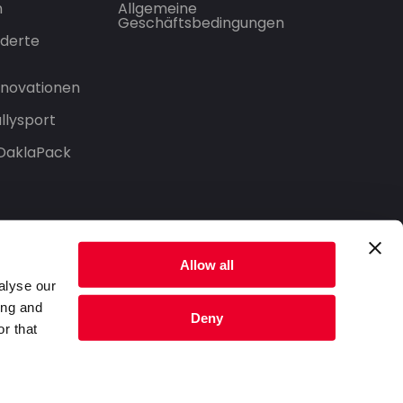
n
Allgemeine
Geschäftsbedingungen
derte
Innovationen
llysport
 DaklaPack
Allow all
alyse our
ing and
Deny
r that
Datenschutzerklärung
Nutzungsbedingungen