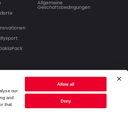
n
Allgemeine
Geschäftsbedingungen
derte
Innovationen
llysport
 DaklaPack
Allow all
alyse our
ing and
Deny
r that
Datenschutzerklärung
Nutzungsbedingungen