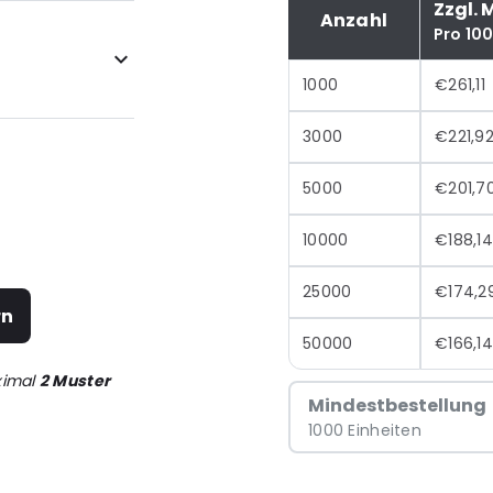
Zzgl. 
Anzahl
Pro 10
1000
€261,11
3000
€221,9
5000
€201,7
10000
€188,14
25000
€174,2
rn
50000
€166,14
ximal
2 Muster
Mindestbestellung
1000 Einheiten