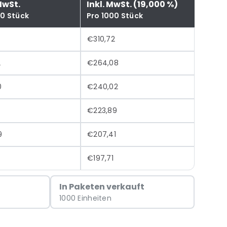
MwSt.
Inkl. MwSt. (19,000 %)
00 Stück
Pro 1000 Stück
€310,72
2
€264,08
0
€240,02
€223,89
9
€207,41
€197,71
In Paketen verkauft
1000 Einheiten