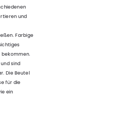
rschiedenen
ortieren und
ießen. Farbige
ichtiges
ng bekommen.
 und sind
r. Die Beutel
e für die
ie ein