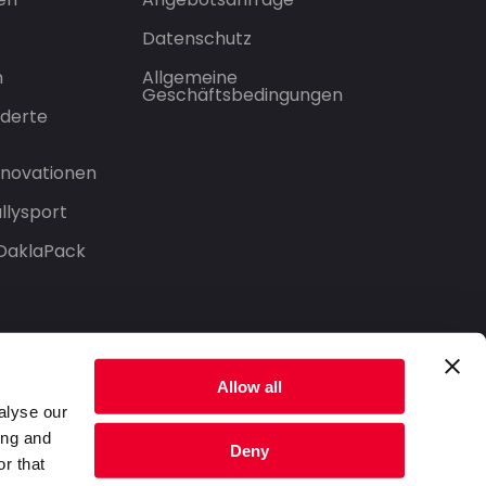
Datenschutz
n
Allgemeine
Geschäftsbedingungen
derte
Innovationen
llysport
 DaklaPack
Allow all
alyse our
ing and
Deny
r that