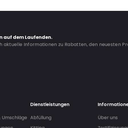
en auf dem Laufenden.
ch aktuelle Informationen zu Rabatten, den neuesten P
Dienstleistungen
Information
& Umschläge
Abfüllung
Über uns
sungen
Kitting
Zertifizierun