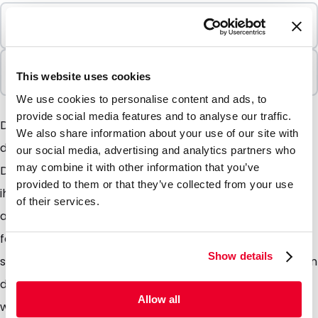
Mindestbestellung
1000 Einheiten
In Paketen verkauft
This website uses cookies
1000 Einheiten
We use cookies to personalise content and ads, to
provide social media features and to analyse our traffic.
Der farbige Druckverschlussbeutel kennzeichnet sich
We also share information about your use of our site with
durch sein starkes Material und seine Grundfarben.
our social media, advertising and analytics partners who
may combine it with other information that you’ve
Durch die verschiedenen Farben der Beutel lässt sich
provided to them or that they’ve collected from your use
ihr Inhalt sehr praktisch sortieren und sicher
of their services.
aufbewahren. Obendrein sind die Beutel
feuchtigkeitsabweisend und einfach zu öffnen und
Show details
schließen. Farbige Druckverschlussbeutel verschleiern
durch ihr undurchsichtiges Material den Inhalt
Allow all
wodurch sie eine suggestive Ladung bekommen. Sie